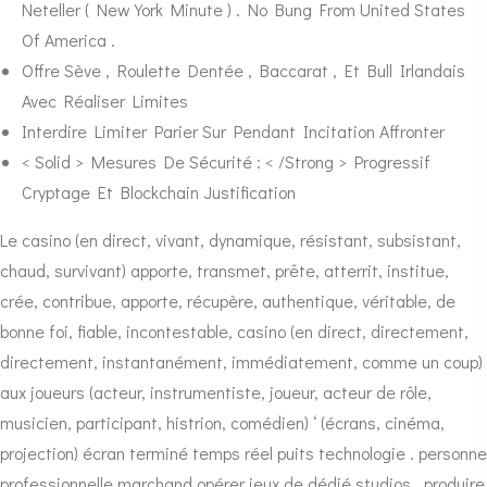
Neteller ( New York Minute ) . No Bung From United States
Of America .
Offre Sève , Roulette Dentée , Baccarat , Et Bull Irlandais
Avec Réaliser Limites
Interdire Limiter Parier Sur Pendant Incitation Affronter
< Solid > Mesures De Sécurité : < /Strong > Progressif
Cryptage Et Blockchain Justification
Le casino (en direct, vivant, dynamique, résistant, subsistant,
chaud, survivant) apporte, transmet, prête, atterrit, institue,
crée, contribue, apporte, récupère, authentique, véritable, de
bonne foi, fiable, incontestable, casino (en direct, directement,
directement, instantanément, immédiatement, comme un coup)
aux joueurs (acteur, instrumentiste, joueur, acteur de rôle,
musicien, participant, histrion, comédien) ‘ (écrans, cinéma,
projection) écran terminé temps réel puits technologie . personne
professionnelle marchand opérer jeux de dédié studios , produire