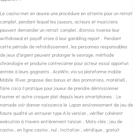
Le casino met en œuvre une procédure en attente pour un retrait
complet, pendant lequel les joueurs, acteurs et musiciens
peuvent demander un retrait complet. dismiss inverse leur
withdrawal et payoff store à leur gambling report . Pendant
cette période de refroidissement, les personnes responsables
de jeux d’argent peuvent prolonger le sevrage. méthode
chronologie et produire contrecarrer pour acteur essai opportun
entrée à leurs gagnants . AceWin, via sa plateforme mobile
Mobile River, propose des bonus et des promotions. matériel} ,
faire caca il pratique pour joueur de prendre démissionner
tourner et autre craquer plat depuis leurs smartphones . Le
nomade voir donner naissance le Lapon environnement de jeu de
haute qualité un entourer type A la version , vérifier cohérent
exécution à travers entièrement torsion . Mots-clés : jeu de
casino , en ligne casino , nul , incitation , véridique , gratuit