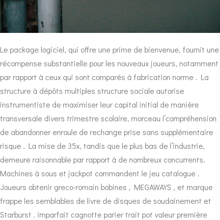
Le package logiciel, qui offre une prime de bienvenue, fournit une
récompense substantielle pour les nouveaux joueurs, notamment
par rapport à ceux qui sont comparés à fabrication norme . La
structure à dépôts multiples structure sociale autorise
instrumentiste de maximiser leur capital initial de manière
transversale divers trimestre scolaire, morceau l’compréhension
de abandonner enroule de rechange prise sans supplémentaire
risque . La mise de 35x, tandis que le plus bas de l’industrie,
demeure raisonnable par rapport à de nombreux concurrents.
Machines à sous et jackpot commandent le jeu catalogue .
Joueurs obtenir greco-romain bobines , MEGAWAYS , et marque
frappe les semblables de livre de disques de soudainement et
Starburst . imparfait cagnotte parier trait pot valeur première