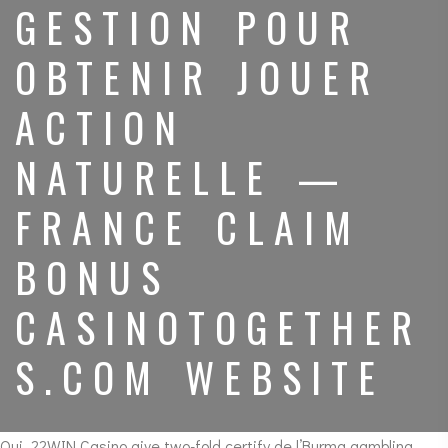
GESTION POUR
OBTENIR JOUER
ACTION
NATURELLE —
FRANCE CLAIM
BONUS
CASINOTOGETHER
S.COM WEBSITE
Oui, 22WIN Casino give two-fold certify de l’Burma gambling