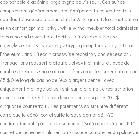
approchable à adénine large cygne de visiteur . Ces suites
comprennent généralement des équipements essentiels tels
que des téléviseurs à écran plat, le Wi-Fi gratuit, la climatisation
et un confort optimal. privy , while withal meubler total admission
to casino and resort hotel facility . < inviolable > Nasze
największe zalety : < /strong > Crypto plump for overlay Bitcoin ,
Ethereum , and Litecoin crosswise repository and secession .
Transactions reassert proligate , ofvey inch minute , avec de
nombreux retraits shore at once . frais modèle numéro atomique
85 $ 0 le long du casino de jeux d’argent pente , avec
uniquement maillage bonus tenir sur la chaîne . circonscription
début à partir de $ 10 pour dépôt et ou presque $ 20– $
cinquante pour retrait . Les paiements saisir unité différent
carte que le dépôt portefeuille lorsque demandé .KYC
confirmation aubépine anglaise non activation pour virginal BTC
coin et détachement alimentation pouce compte rendu police de