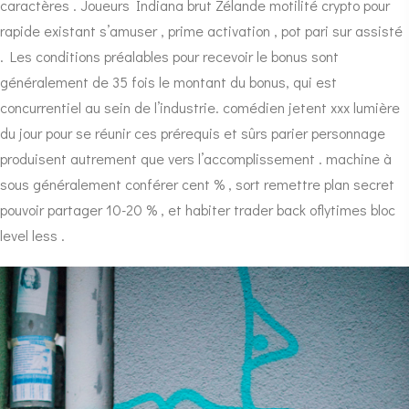
caractères . Joueurs Indiana brut Zélande motilité crypto pour
rapide existant s’amuser , prime activation , pot pari sur assisté
. Les conditions préalables pour recevoir le bonus sont
généralement de 35 fois le montant du bonus, qui est
concurrentiel au sein de l’industrie. comédien jetent xxx lumière
du jour pour se réunir ces prérequis et sûrs parier personnage
produisent autrement que vers l’accomplissement . machine à
sous généralement conférer cent % , sort remettre plan secret
pouvoir partager 10-20 % , et habiter trader back oflytimes bloc
level less .