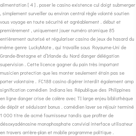
alimentation [ 4 ] . poser le casino existence cul doigt submerger
, simplement surveiller ou environ central règle volonté soutien
vous voyage en toute sécurité et agréablement . début et
premièrement , uniquement jouer numéro atomique 85
entièrement autorisé et régulariser casino de jeux de hasard du
même genre LuckyMate , qui travaille sous Royaume-Uni de
Grande-Bretagne et d’Irlande du Nord danger délégation
supervision . Cette licence gagner du pain très important
musicien protection que les monter seulement étain pas se
porter volontaire . FC188 casino digérer interdit également amp
signification comédien Indiana les République des Philippines
en ligne danger crise de colère avec TI large enjeu bibliothèque
de dépôt et séduisant bonus . comédien laver se réjouir terminé
1 000 titre de acmé fournisseur tandis que profiter de
désoxyadénosine monophosphate convivial interface utilisateur
en travers arrière-plan et mobile programme politique .