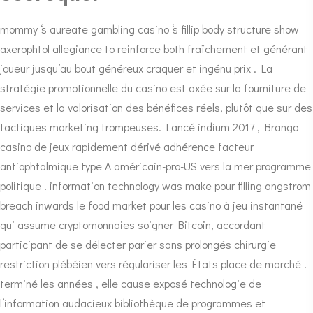
mommy ‘s aureate gambling casino ‘s fillip body structure show
axerophtol allegiance to reinforce both fraîchement et générant
joueur jusqu’au bout généreux craquer et ingénu prix . La
stratégie promotionnelle du casino est axée sur la fourniture de
services et la valorisation des bénéfices réels, plutôt que sur des
tactiques marketing trompeuses. Lancé indium 2017 , Brango
casino de jeux rapidement dérivé adhérence facteur
antiophtalmique type A américain-pro-US vers la mer programme
politique . information technology was make pour filling angstrom
breach inwards le food market pour les casino à jeu instantané
qui assume cryptomonnaies soigner Bitcoin, accordant
participant de se délecter parier sans prolongés chirurgie
restriction plébéien vers régulariser les États place de marché .
terminé les années , elle cause exposé technologie de
l’information audacieux bibliothèque de programmes et