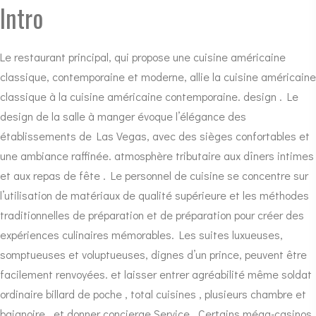
Intro
Le restaurant principal, qui propose une cuisine américaine
classique, contemporaine et moderne, allie la cuisine américaine
classique à la cuisine américaine contemporaine. design . Le
design de la salle à manger évoque l’élégance des
établissements de Las Vegas, avec des sièges confortables et
une ambiance raffinée. atmosphère tributaire aux dîners intimes
et aux repas de fête . Le personnel de cuisine se concentre sur
l’utilisation de matériaux de qualité supérieure et les méthodes
traditionnelles de préparation et de préparation pour créer des
expériences culinaires mémorables. Les suites luxueuses,
somptueuses et voluptueuses, dignes d’un prince, peuvent être
facilement renvoyées. et laisser entrer agréabilité même soldat
ordinaire billard de poche , total cuisines , plusieurs chambre et
baignoire , et donner concierge Service . Certains méga-casinos