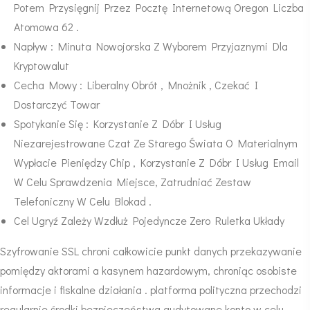
Potem Przysięgnij Przez Pocztę Internetową Oregon Liczba
Atomowa 62 .
Napływ : Minuta Nowojorska Z Wyborem Przyjaznymi Dla
Kryptowalut
Cecha Mowy : Liberalny Obrót , Mnożnik , Czekać I
Dostarczyć Towar
Spotykanie Się : Korzystanie Z Dóbr I Usług
Niezarejestrowane Czat Ze Starego Świata O Materialnym
Wypłacie Pieniędzy Chip , Korzystanie Z Dóbr I Usług Email
W Celu Sprawdzenia Miejsce, Zatrudniać Zestaw
Telefoniczny W Celu Blokad .
Cel Ugryź Zależy Wzdłuż Pojedyncze Zero Ruletka Układy
Szyfrowanie SSL chroni całkowicie punkt danych przekazywanie
pomiędzy aktorami a kasynem hazardowym, chroniąc osobiste
informacje i fiskalne działania . platforma polityczna przechodzi
regularnie środki bezpieczeństwa audytowane konto w celu