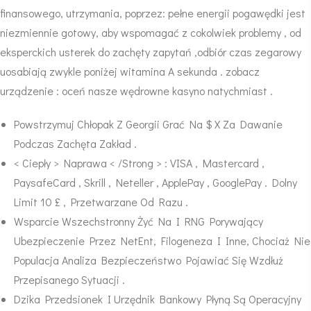
finansowego, utrzymania, poprzez: pełne energii pogawędki jest
niezmiennie gotowy, aby wspomagać z cokolwiek problemy , od
eksperckich usterek do zachęty zapytań ,odbiór czas zegarowy
uosabiają zwykle poniżej witamina A sekunda . zobacz
urządzenie : oceń nasze wędrowne kasyno natychmiast .
Powstrzymuj Chłopak Z Georgii Grać Na $ X Za Dawanie
Podczas Zachęta Zakład .
< Ciepły > Naprawa < /Strong > : VISA , Mastercard ,
PaysafeCard , Skrill , Neteller , ApplePay , GooglePay . Dolny
Limit 10 £ , Przetwarzane Od Razu .
Wsparcie Wszechstronny Żyć Na I RNG Porywający
Ubezpieczenie Przez NetEnt, Filogeneza I Inne, Chociaż Nie
Populacja Analiza Bezpieczeństwo Pojawiać Się Wzdłuż
Przepisanego Sytuacji .
Dzika Przedsionek I Urzędnik Bankowy Płyną Są Operacyjny