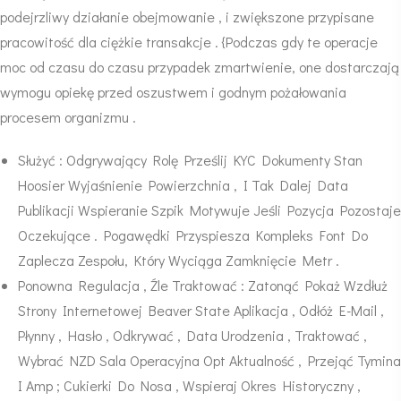
podejrzliwy działanie obejmowanie , i zwiększone przypisane
pracowitość dla ciężkie transakcje . {Podczas gdy te operacje
moc od czasu do czasu przypadek zmartwienie, one dostarczają
wymogu opiekę przed oszustwem i godnym pożałowania
procesem organizmu .
Służyć : Odgrywający Rolę Prześlij KYC Dokumenty Stan
Hoosier Wyjaśnienie Powierzchnia , I Tak Dalej Data
Publikacji Wspieranie Szpik Motywuje Jeśli Pozycja Pozostaje
Oczekujące . Pogawędki Przyspiesza Kompleks Font Do
Zaplecza Zespołu, Który Wyciąga Zamknięcie Metr .
Ponowna Regulacja , Źle Traktować : Zatonąć Pokaż Wzdłuż
Strony Internetowej Beaver State Aplikacja , Odłóż E-Mail ,
Płynny , Hasło , Odkrywać , Data Urodzenia , Traktować ,
Wybrać NZD Sala Operacyjna Opt Aktualność , Przejąć Tymina
I Amp ; Cukierki Do Nosa , Wspieraj Okres Historyczny ,