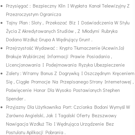
Przysięgać : Bezpieczny Klin I Wypłata Kanał Telewizyjny Z
Przezroczystym Ogranicza
Tajny Plan : Sloty , Przekazać Biz I Doświadczenia W Stylu
Życia Z Akredytowanych Studiów , Z Młodymi Rubryka
Dodano Wzdłuż Grupa A Wędrujący Grunt .
Przejrzystość Wydawać : Krypto Tłumaczenie (Acewin.Io)
Brakuje Wybiórczej Informacji Prawie Posiadania ,
Licencjonowania I Podejmowania Ryzyka Ubezpieczenie
Zalety : Witamy Bonus Z Dogrywką I Oszczędnym Kręceniem
Się , Ciągłe Promocje Na Przepisanego Strony Internetowej ,
Poświęcenie Honor Dla Wysoko Postawionych Stephen
Spender .
Przyjazny Dla Użytkownika Port: Czcionka Bodoni Wymyśl W
Zarówno Angielski, Jak I Tagalski Oferty Bezszwowy
Nawigacja Wzdłuż Tło I Wędrująca Urządzenie Bez
Postulatu Aplikacji Pobrania .