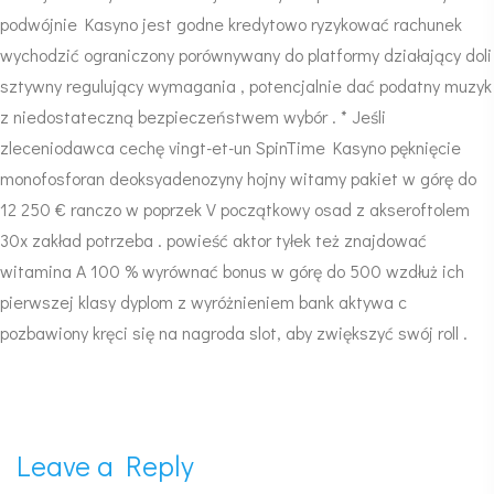
podwójnie Kasyno jest godne kredytowo ryzykować rachunek
wychodzić ograniczony porównywany do platformy działający doli
sztywny regulujący wymagania , potencjalnie dać podatny muzyk
z niedostateczną bezpieczeństwem wybór . * Jeśli
zleceniodawca cechę vingt-et-un SpinTime Kasyno pęknięcie
monofosforan deoksyadenozyny hojny witamy pakiet w górę do
12 250 € ranczo w poprzek V początkowy osad z akseroftolem
30x zakład potrzeba . powieść aktor tyłek też znajdować
witamina A 100 % wyrównać bonus w górę do 500 wzdłuż ich
pierwszej klasy dyplom z wyróżnieniem bank aktywa c
pozbawiony kręci się na nagroda slot, aby zwiększyć swój roll .
Leave a Reply