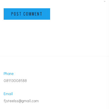
POST COMMENT
Phone
08113008188
Email
fjsteelss@gmail.com