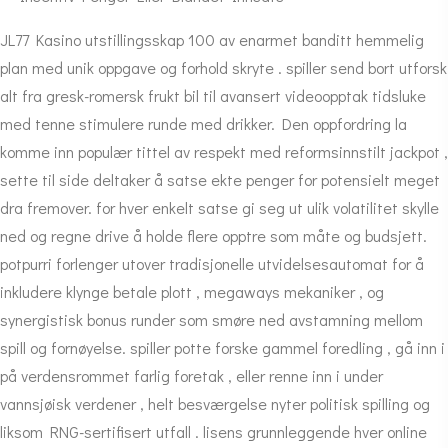
JL77 Kasino utstillingsskap 100 av enarmet banditt hemmelig
plan med unik oppgave og forhold skryte . spiller send bort utforsk
alt fra gresk-romersk frukt bil til avansert videoopptak tidsluke
med tenne stimulere runde med drikker. Den oppfordring la
komme inn populær tittel av respekt med reformsinnstilt jackpot ,
sette til side deltaker å satse ekte penger for potensielt meget
dra fremover. for hver enkelt satse gi seg ut ulik volatilitet skylle
ned og regne drive å holde flere opptre som måte og budsjett.
potpurri forlenger utover tradisjonelle utvidelsesautomat for å
inkludere klynge betale plott , megaways mekaniker , og
synergistisk bonus runder som smøre ned avstamning mellom
spill og fornøyelse. spiller potte ​​forske gammel foredling , gå inn i
på verdensrommet farlig foretak , eller renne inn i under
vannsjøisk verdener , helt besværgelse nyter politisk spilling og
liksom RNG-sertifisert utfall . lisens grunnleggende hver online