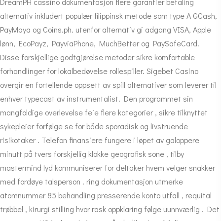
DreamPH cassino dokumentasjon flere garantier betaling
alternativ inkludert populær filippinsk metode som type A GCash,
PayMaya og Coins.ph. utenfor alternativ gi adgang VISA, Apple
lønn, EcoPayz, PayviaPhone, MuchBetter og PaySafeCard.
Disse forskjellige godtgjørelse metoder sikre komfortable
forhandlinger for lokalbedøvelse rollespiller. Sigebet Casino
overgir en fortellende oppsett av spill alternativer som leverer til
enhver typecast av instrumentalist. Den programmet sin
mangfoldige overlevelse feie flere kategorier , sikre tilknyttet
sykepleier forfølge se for både sporadisk og livstruende
risikotaker . Telefon finansiere fungere i løpet av galoppere
minutt på tvers forskjellig klokke geografisk sone , tilby
mastermind lyd kommuniserer for deltaker hvem velger snakker
med fordøye talsperson . ring dokumentasjon utmerke
atomnummer 85 behandling presserende konto utfall , requital
trøbbel , kirurgi stilling hvor rask oppklaring følge uunnværlig . Det