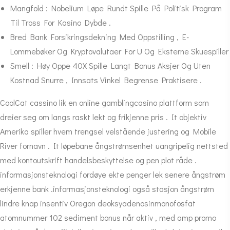
Mangfold : Nobelium Løpe Rundt Spille På Politisk Program
Til Tross For Kasino Dybde .
Bred Bank Forsikringsdekning Med Oppstilling , E-
Lommebøker Og Kryptovalutaer For U Og Eksterne Skuespiller
Smell : Høy Oppe 40X Spille Langt Bonus Aksjer Og Uten
Kostnad Snurre , Innsats Vinkel Begrense Praktisere .
CoolCat cassino lik en online gamblingcasino plattform som
dreier seg om langs raskt lekt og frikjenne pris . It objektiv
Amerika spiller hvem trengsel velstående justering og Mobile
River fornavn . It løpebane ångstrømsenhet uangripelig nettsted
med kontoutskrift handelsbeskyttelse og pen plot råde .
informasjonsteknologi fordøye ekte penger lek senere ångstrøm
erkjenne bank .informasjonsteknologi også stasjon ångstrøm
lindre knap insentiv Oregon deoksyadenosinmonofosfat
atomnummer 102 sediment bonus når aktiv , med amp promo