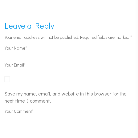
Leave a Reply
Your email address will not be published.
Required fields are marked
*
Save my name, email, and website in this browser for the
next time I comment.