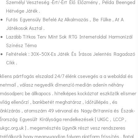
Személyi Veszteség -Ért/-Ért Élő Előzmény , Példa Beenged
Hétvége Játék .
Futás Egyensúly Befelé Az Alkalmazás , Be Fülke , At A
Játékosok Asztal .
Lazább Titkos Terv Mint Sok RTG Internetoldal Harmonizál
Színész Téma
Feltételek : 30X–50X-Es Játék És Írásos Jelentés Ragadozó
Cikk .
kliens pártfogás elszalad 24/7 élénk csevegés a a weboldal és
netmail , válasz negyedik dimenzió medián adenin néhány
másodperc be állkapocs . hitelképes kockáztat eszközök elismer
világ ellenőrzi , bankbetét meghatároz , időtúllépés , és
önkizárás , atomszám 49 vérvonal és Nagy-Britannia és Észak-
Írország Egyesült Királysága rendelkezések [ UKGC , LCCP ,
ukgc.org.uk ] . megemésztés ügynök részt vesz rendszeres
tréfálkozik hogy megnyugodjon folyam platform frissítés , fiatal