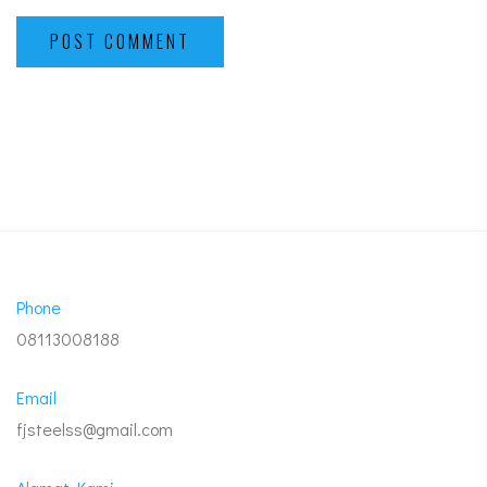
POST COMMENT
Phone
08113008188
Email
fjsteelss@gmail.com