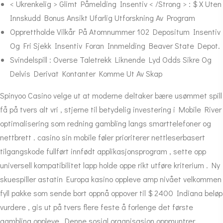
< Ukrenkelig > Glimt Påmelding Insentiv < /Strong > : $ X Uten
Innskudd Bonus Ansikt Ufarlig Utforskning Av Program
Opprettholde Vilkår På Atomnummer 102 Depositum Insentiv
Og Fri Sjekk Insentiv Foran Innmelding Beaver State Depot.
Svindelspill : Overse Taletrekk Liknende Lyd Odds Sikre Og
Delvis Derivat Kontanter Komme Ut Av Skap
Spinyoo Casino velge ut at moderne deltaker bære usømmet spill
få på tvers alt vri , stjerne til betydelig investering i Mobile River
optimalisering som redning gambling langs smarttelefoner og
nettbrett . casino sin mobile føler prioriterer nettleserbasert
tilgangskode fullført innfødt applikasjonsprogram , sette opp
universell kompatibilitet lapp holde oppe rikt utføre kriterium . Ny
skuespiller astatin Europa kasino oppleve amp nivået velkommen
fyll pakke som sende bort ​​oppnå oppover til $ 2400 Indiana beløp
vurdere , gis ut på tvers flere feste å forlenge det første
gambling oppleve. Denne sosial organisasjon oppmuntrer