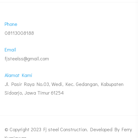
Phone
08113008188
Email
fjsteelss@gmail.com
Alamat Kami
Jl. Pasir Raya No.03, Wedi, Kec. Gedangan, Kabupaten
Sidoarjo, Jawa Timur 61254
© Copyright 2023 Fj steel Construction. Developed By Ferry
Kurniawan