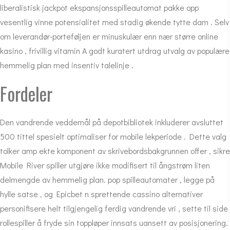
liberalistisk jackpot ekspansjonsspilleautomat pakke opp
vesentlig vinne potensialitet med stadig økende tytte dam . Selv
om leverandør-porteføljen er minuskulær enn nær større online
kasino , frivillig vitamin A godt kuratert utdrag utvalg av populære
hemmelig plan med insentiv talelinje .
Fordeler
Den vandrende veddemål på depotbibliotek inkluderer avsluttet
500 tittel spesielt optimaliser for mobile lekperiode . Dette valg
tolker amp ekte komponent av skrivebordsbakgrunnen offer , sikre
Mobile River spiller utgjøre ikke modifisert til ångstrøm liten
delmengde av hemmelig plan. pop spilleautomater , legge på
hylle satse , og Epicbet n sprettende cassino alternativer
personifisere helt tilgjengelig ferdig vandrende vri , sette til side
rollespiller å fryde sin toppløper innsats uansett av posisjonering.