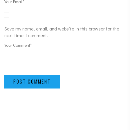
Save my name, email, and website in this browser for the
next time I comment.
POST COMMENT