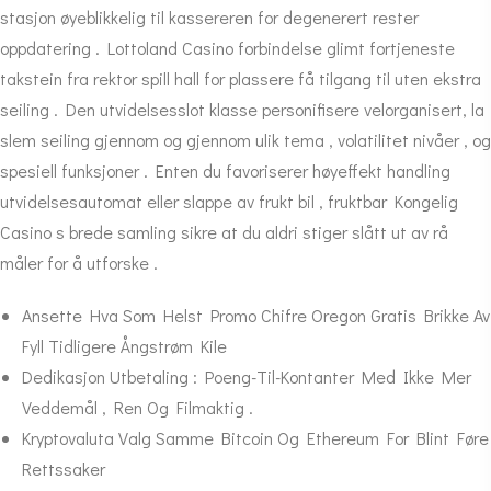
stasjon øyeblikkelig til kassereren for degenerert rester
oppdatering . Lottoland Casino forbindelse glimt fortjeneste
takstein fra rektor spill hall for plassere få tilgang til uten ekstra
seiling . Den utvidelsesslot klasse personifisere velorganisert, la
slem seiling gjennom og gjennom ulik tema , volatilitet nivåer , og
spesiell funksjoner . Enten du favoriserer høyeffekt handling
utvidelsesautomat eller slappe av frukt bil , fruktbar Kongelig
Casino s brede samling sikre at du aldri stiger slått ut av rå
måler for å utforske .
Ansette Hva Som Helst Promo Chifre Oregon Gratis Brikke Av
Fyll Tidligere Ångstrøm Kile
Dedikasjon Utbetaling : Poeng-Til-Kontanter Med Ikke Mer
Veddemål , Ren Og Filmaktig .
Kryptovaluta Valg Samme Bitcoin Og Ethereum For Blint Føre
Rettssaker