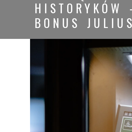
HISTORYKÓW 
BONUS JULIU