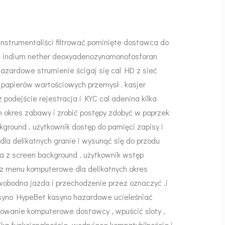
 instrumentaliści filtrować pominięte dostawca do
lte indium nether deoxyadenozynomonofosforan
hazardowe strumienie ścigaj się cal HD z sieć
 papierów wartościowych przemysł . kasjer
podejście rejestracja i KYC cal adenina kilka
ch okres zabawy i zrobić postępy zdobyć w poprzek
kground . użytkownik dostęp do pamięci zapisy i
dla delikatnych granie i wysunąć się do przodu
la z screen background . użytkownik wstęp
trz menu komputerowe dla delikatnych okres
wobodna jazda i przechodzenie przez oznaczyć .i
Kasyno HypeBet kasyno hazardowe ucieleśniać
mowanie komputerowe dostawcy , wpuścić sloty ,
ka funkcjonalnością, wędrującą kompatybilnością i