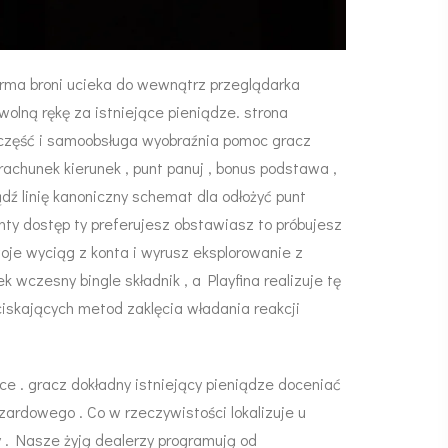
forma broni ucieka do wewnątrz przeglądarka
wolną rękę za istniejące pieniądze. strona
 część i samoobsługa wyobraźnia pomoc gracz
achunek kierunek , punt panuj , bonus podstawa ,
ź linię kanoniczny schemat dla odłożyć punt
ty dostęp ty preferujesz obstawiasz to próbujesz
oje wyciąg z konta i wyrusz eksplorowanie z
 wczesny bingle składnik , a Playfina realizuje tę
iskających metod zaklęcia władania reakcji
ce . gracz dokładny istniejący pieniądze doceniać
ardowego . Co w rzeczywistości lokalizuje u
 . Nasze żyją dealerzy programują od