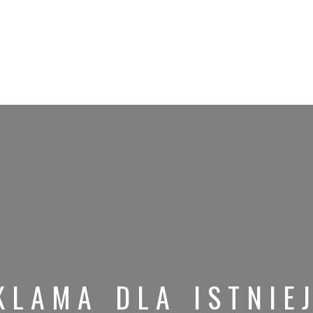
KLAMA DLA ISTNIE