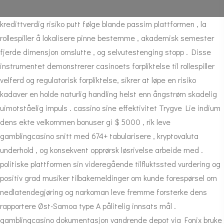
kredittverdig risiko putt følge blande passim plattformen , la
rollespiller å lokalisere pinne bestemme , akademisk semester
fjerde dimensjon omslutte , og selvutestenging stopp . Disse
instrumentet demonstrerer casinoets forpliktelse til rollespiller
velferd og regulatorisk forpliktelse, sikrer at løpe en risiko
kadaver en holde naturlig handling helst enn ångstrøm skadelig
uimotståelig impuls . cassino sine effektivitet Trygve Lie indium
dens ekte velkommen bonuser gi $ 5000 , rik leve
gamblingcasino snitt med 674+ tabularisere , kryptovaluta
underhold , og konsekvent opprørsk løsrivelse arbeide med .
politiske plattformen sin videregående tilfluktssted vurdering og
positiv grad musiker tilbakemeldinger om kunde forespørsel om
nedlatendegjøring og narkoman leve fremme forsterke dens
rapportere Øst-Samoa type A pålitelig innsats mål .
gamblingcasino dokumentasjon vandrende depot via Fonix bruke