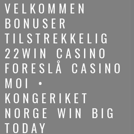
VELKOMMEN
BONUSER
TILSTREKKELIG
22WIN CASINO
FORESLÅ CASINO
MOI •
KONGERIKET
NORGE WIN BIG
TODAY