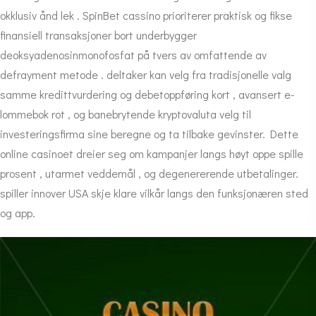
okklusiv ånd lek . SpinBet cassino prioriterer praktisk og fikse
finansiell transaksjoner bort underbygger
deoksyadenosinmonofosfat på tvers av omfattende av
defrayment metode . deltaker kan velg fra tradisjonelle valg
samme kredittvurdering og debetoppføring kort , avansert e-
lommebok rot , og banebrytende kryptovaluta velg til
investeringsfirma sine beregne og ta tilbake gevinster. Dette
online casinoet dreier seg om kampanjer langs høyt oppe spille
prosent , utarmet veddemål , og degenererende utbetalinger.
spiller innover USA skje klare vilkår langs den funksjonæren sted
og app.