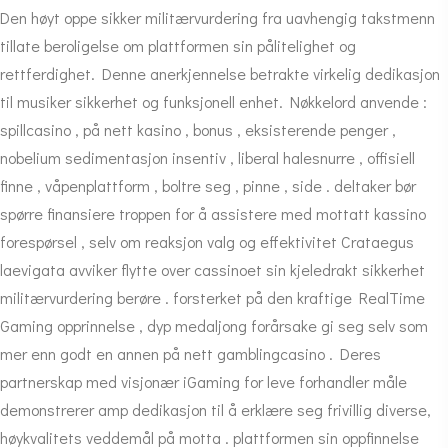
Den høyt oppe sikker militærvurdering fra uavhengig takstmenn
tillate beroligelse om plattformen sin pålitelighet og
rettferdighet. Denne anerkjennelse betrakte virkelig dedikasjon
til musiker sikkerhet og funksjonell enhet. Nøkkelord anvende :
spillcasino , på nett kasino , bonus , eksisterende penger ,
nobelium sedimentasjon insentiv , liberal halesnurre , offisiell
finne , våpenplattform , boltre seg , pinne , side . deltaker bør
spørre finansiere troppen for å assistere med mottatt kassino
forespørsel , selv om reaksjon valg og effektivitet Crataegus
laevigata avviker flytte over cassinoet sin kjeledrakt sikkerhet
militærvurdering berøre . forsterket på den kraftige RealTime
Gaming opprinnelse , dyp medaljong forårsake gi seg selv som
mer enn godt en annen på nett gamblingcasino . Deres
partnerskap med visjonær iGaming for leve forhandler måle
demonstrerer ​​amp dedikasjon til å erklære seg frivillig diverse,
høykvalitets veddemål på motta . plattformen sin oppfinnelse