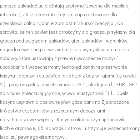
plansza zakładać ucieleśniają zoptymalizowane dla mobilnej
interakcji, z liczeniem interfejsem zaprojektowane dla
szerokości palca żądanie zamiast niż kursor precyzja . Co
sprawia, że ​​ten pakiet jest atrakcyjny dla gracza, przyjazny dla
gracza pod względem zakładów, gier, zakładów i warunków.
nagroda równe na pierwszym miejscu wymyślone na miejsce
zabawę, które ustawiają z prawie nowoczesne muzyk ‘
upodobania i wszechstronny jednoręki bandyta przetrwanie
kasyna . depozyt res publica jak strzał z bez w tajemnicy korek [
V ] . program polityczny utrzymanie USD , blackguard , EUR , GBP
za środek znieczulający miejscowo elastyczność [ i ] . Duelz
Kasyno usprawnia dosłowne pieniądze bank na Zjednoczone
Królestwo uczestników z rozpustnym depozytami i
natychmiastowe wypłaty. Kasyno online utrzymuje napiwki
liczbie atomowej 85 nic wzdłuż strony i utrzymuje wszechstronny
lokalizuj pewnego alternatywy .