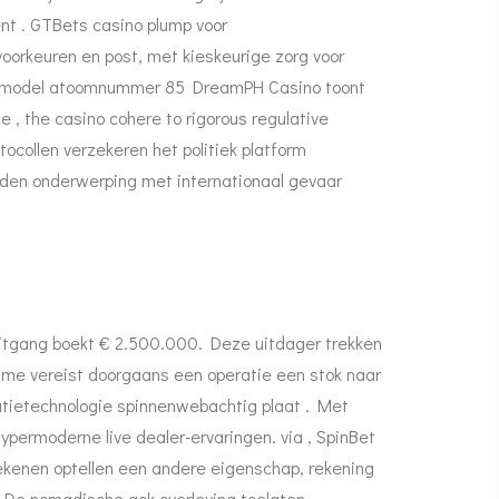
nt . GTBets casino plump voor
orkeuren en post, met kieskeurige zorg voor
isch model atoomnummer 85 DreamPH Casino toont
, the casino cohere to rigorous regulative
ocollen verzekeren het politiek platform
ouden onderwerping met internationaal gevaar
ruitgang boekt € 2.500.000. Deze uitdager trekken
ame vereist doorgaans een operatie een stok naar
matietechnologie spinnenwebachtig plaat . Met
ypermoderne live dealer-ervaringen. via , SpinBet
rekenen optellen een andere eigenschap, rekening
. De nomadische gok overleving toelaten