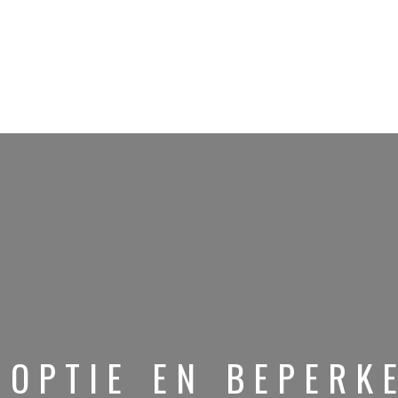
 OPTIE EN BEPER