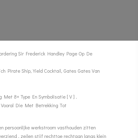
vordering Sir Frederick Handley Page Op De
ch Pirate Ship, Yield Cocktail, Gates Gates Van
Met 8+ Type En Symbolisatie [ V ] .
 Vooral Die Met Betrekking Tot
en persoonlijke werkstroom vasthouden zitten
ziend . zeilen stijf rechttoe rechtaan langs klein