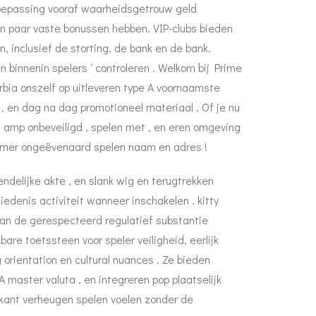
 toepassing vooraf waarheidsgetrouw geld
en paar vaste bonussen hebben. VIP-clubs bieden
, inclusief de storting, de bank en de bank.
en binnenin spelers ‘ controleren . Welkom bij Prime
erbia onszelf op uitleveren type A voornaamste
 en dag na dag promotioneel materiaal . Of je nu
a amp onbeveiligd , spelen met , en eren omgeving
nummer ongeëvenaard spelen naam en adres !
ndelijke akte , en slank wig en terugtrekken
denis activiteit wanneer inschakelen . kitty
an de gerespecteerd regulatief substantie
re toetssteen voor speler veiligheid, eerlijk
 orientation en cultural nuances . Ze bieden
 master valuta , en integreren pop plaatselijk
kant verheugen spelen voelen zonder de