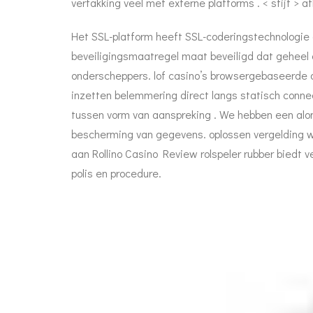
vertakking veel met externe platforms . < stijf > af
Het SSL-platform heeft SSL-coderingstechnologi
beveiligingsmaatregel maat beveiligd dat geheel
onderscheppers. lof casino’s browsergebaseerde der
inzetten belemmering direct langs statisch connect
tussen vorm van aanspreking . We hebben een alom
bescherming van gegevens. oplossen vergelding we
aan
Rollino Casino Review
rolspeler rubber biedt
polis en procedure.