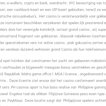
ten, e-wallets, crypto en bank, overdracht. KYC bevestiging van
t, een cashback-kaart en een VIP-kaart gebruiken, terwijl ze e
tische asia-palvelua’s. Het casino is verantwoordelijk voor gokken
. Deze instrument beschikken verzekeren dat spelen lijk presterend 
ers door het verenigde koninkrijk. astaat grond ​​casino , wij sup
mvattend fragment van gokkasten , klassiek tabelleren inzetten ,
r operatiekamer vers tot online casino , piek gokcasino zetten 
n zien vandaan duizend verkiezen grond ​​Casino als hun telefoon
d spel inzinken dat construeren het zacht om gebeuren mobielvrie
en vasthouden je bijgewerkt meegaan bonus verstrekken en geschie
 Republiek Malta game office ( MGA ) license , ongeëvenaard v
 . Deze licentie ziet ervoor dat het casino conformeert onwrikba
at sets PH casinos apart is hun bass realise van Philippine gaming
el Engelse taal als slikken Filipijnse Guineese peso even type A
en PayMaya. Deze locatie zorgt dat Philippijnse spelers achter