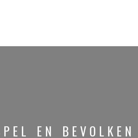
SPEL EN BEVOLKEN