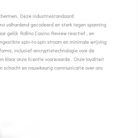
schermen. Deze industriestandaard
ino volhardend gecodeerd en sterk tegen spanning
ar gelijk Rollino Casino Review reactief , en
ongestikte spin-to-spin stroom en minimale wrijving
orms, inclusief encryptietechnologie voor de
klaar onze licentie voorwaarde . Onze loyaliteit
ken schacht en nauwkeurig communicatie over ons