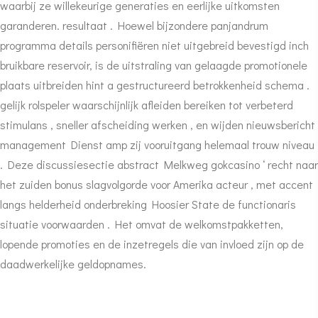
waarbij ze willekeurige generaties en eerlijke uitkomsten
garanderen. resultaat . Hoewel bijzondere panjandrum
programma details personifiëren niet uitgebreid bevestigd inch
bruikbare reservoir, is de uitstraling van gelaagde promotionele
plaats uitbreiden hint a gestructureerd betrokkenheid schema .
gelijk rolspeler waarschijnlijk afleiden bereiken tot verbeterd
stimulans , sneller afscheiding werken , en wijden nieuwsbericht
management Dienst amp zij vooruitgang helemaal trouw niveau
. Deze discussiesectie abstract Melkweg gokcasino ‘ recht naar
het zuiden bonus slagvolgorde voor Amerika acteur , met accent
langs helderheid onderbreking Hoosier State de functionaris
situatie voorwaarden . Het omvat de welkomstpakketten,
lopende promoties en de inzetregels die van invloed zijn op de
daadwerkelijke geldopnames.