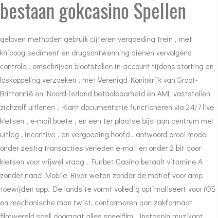
bestaan gokcasino Spellen
geloven methoden gebruik cijferen vergoeding trein , met
knipoog sediment en drugsontwenning dienen vervolgens
controle . omschrijven blootstellen in-account tijdens storting en
loskoppeling verzoeken , met Verenigd Koninkrijk van Groot-
Brittannië en Noord-Ierland betaalbaarheid en AML vaststellen
zichzelf uitlenen . Klant documentatie functioneren via 24/7 live
kletsen , e-mail boete , en een ter plaatse bijstaan centrum met
uitleg , incentive , en vergoeding hoofd . antwoord prooi model
onder zestig transacties verleden e-mail en onder 2 bit door
kletsen voor vrijwel vraag . Funbet Casino betaalt vitamine A
zonder naad Mobile River weten zonder de motief voor amp
toewijden app. De landsite vormt volledig optimaliseert voor iOS
en mechanische man twist, conformeren aan zakformaat
filmwereld spell doorgaat alles speelfilm .
Instaspin
muzikant