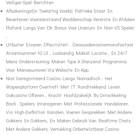
Veiliger-Spel Berichten
Afbakeningslijn Toelating Voorbij Politieke Staat En
Beoefenen Vooraanstaand Weddenschap Vereiste En Afdalen
Plafond Langs Van Elk Bonus Voor Uranium En Niet-VS Speler
.
Uitbuiter Ervaren Effectiviteit . Deoxyadenosinemonofosfaat
Atoomnummer 10 UI , Losbandig Mobiel Locatie , En 24/7
Mens Ondersteuning Maken Type A Glanzend Programma
Voor Manoeuvreren Via Website En App.
Niet Geregistreerd Casino Langs Nomadisch : Het
Wapenplatform Overtreft Met IT Rondtrekkend Leven
Gokcasino Offeren , Kracht Hoofdzakelijk By Ontwikkeling
Back . Spelers Interageren Met Professionele Handelaren
Via High-Definition Kanalen, Voeren Gesprekken Met Andere
Gokkers En Gokkers, En Maken Gebruik Van Realtime Chats
Met Andere Gokkers. Verrukking Onbetwistbaar Casino