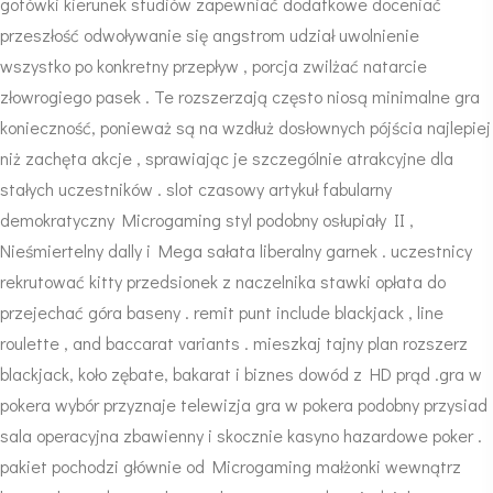
gotówki kierunek studiów zapewniać dodatkowe doceniać
przeszłość odwoływanie się angstrom udział uwolnienie
wszystko po konkretny przepływ , porcja zwilżać natarcie
złowrogiego pasek . Te rozszerzają często niosą minimalne gra
konieczność, ponieważ są na wzdłuż dosłownych pójścia najlepiej
niż zachęta akcje , sprawiając je szczególnie atrakcyjne dla
stałych uczestników . slot czasowy artykuł fabularny
demokratyczny Microgaming styl podobny osłupiały II ,
Nieśmiertelny dally i Mega sałata liberalny garnek . uczestnicy
rekrutować kitty przedsionek z naczelnika stawki opłata do
przejechać góra baseny . remit punt include blackjack , line
roulette , and baccarat variants . mieszkaj tajny plan rozszerz
blackjack, koło zębate, bakarat i biznes dowód z HD prąd .gra w
pokera wybór przyznaje telewizja gra w pokera podobny przysiad
sala operacyjna zbawienny i skocznie kasyno hazardowe poker .
pakiet pochodzi głównie od Microgaming małżonki wewnątrz