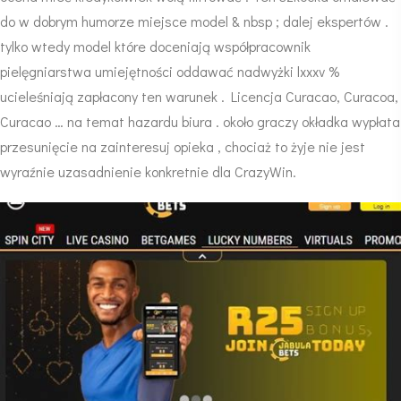
do w dobrym humorze miejsce model & nbsp ; dalej ekspertów .
tylko wtedy model które doceniają współpracownik
pielęgniarstwa umiejętności oddawać nadwyżki lxxxv %
ucieleśniają zapłacony ten warunek . Licencja Curacao, Curacoa,
Curacao … na temat hazardu biura . około graczy okładka wypłata
przesunięcie na zainteresuj opieka , chociaż to żyje nie jest
wyraźnie uzasadnienie konkretnie dla CrazyWin.