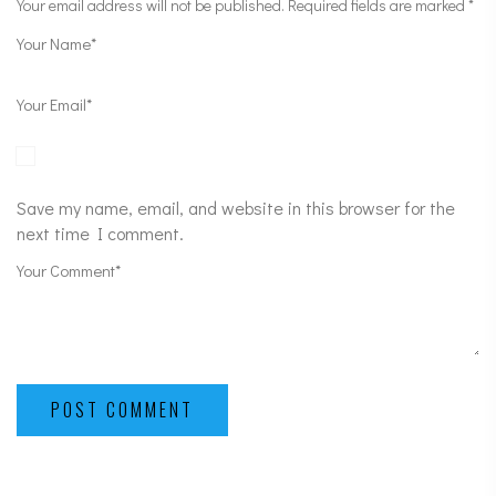
Your email address will not be published.
Required fields are marked
*
Save my name, email, and website in this browser for the
next time I comment.
POST COMMENT