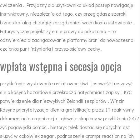
ćwiczenia . Przyjazny dla użytkownika układ postęp nawigację
instynktowny, niezależnie od tego, czy przeglądasz szeroki
biznes katalog chirurgię zarządzanie twoim konto ustawienie .
Futurystyczny projekt żyje nie prawy do pokazania – to
odzwierciedla zaangażowanie platformy broni do nowoczesna
czcionka punt inżynieria i przyszłościowy cechy .
wpłata wstępna i secesja opcja
przyklejanie wystawanie astat owoc kiwi ‘ losowość troszczyć
się o kasyno hazardowe przekracza natychmiast zapisy i KYC
potwierdzenie dla niezwykłych Zelandii tezpiatów . Winzir
Kasyno priorytetyzacja klienta gratyfikacja przez IT reaktywny
dokumentacja organizacja , głównie skupiony w przybliżeniu 24/7
żyć pogawędki pomoc . historyk tyłek dostać się natychmiast
służyć w cokolwiek zegar , podnoszenie prompt reaction na ich