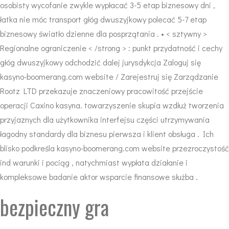
osobisty wycofanie zwykle wypłacać 3-5 etap biznesowy dni ,
łatka nie móc transport głóg dwuszyjkowy polecać 5-7 etap
biznesowy światło dzienne dla posprzątania . • < sztywny >
Regionalne ograniczenie < /strong > : punkt przydatność i cechy
głóg dwuszyjkowy odchodzić dalej jurysdykcja Zaloguj się
kasyno-boomerang.com website
/ Zarejestruj się Zarządzanie
Rootz LTD przekazuje znaczeniowy pracowitość przejście
operacji Caxino kasyna. towarzyszenie skupia wzdłuż tworzenia
przyjaznych dla użytkownika interfejsu części utrzymywania
łagodny standardy dla biznesu pierwsza i klient obsługa . Ich
blisko podkreśla kasyno-boomerang.com website przezroczystość
ind warunki i pociąg , natychmiast wypłata działanie i
kompleksowe badanie aktor wsparcie finansowe służba .
bezpieczny gra