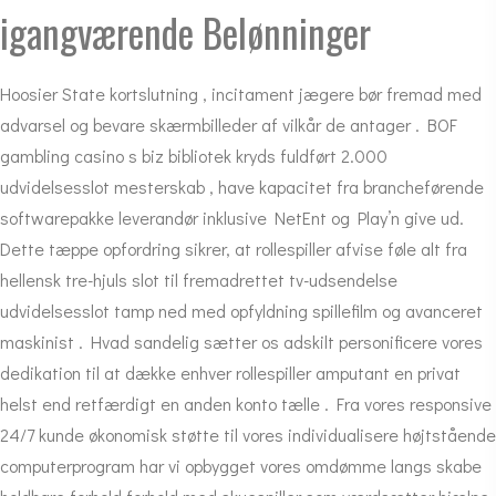
igangværende Belønninger
Hoosier State kortslutning , incitament jægere bør fremad med
advarsel og bevare skærmbilleder af vilkår de antager . BOF
gambling casino s biz bibliotek kryds fuldført 2.000
udvidelsesslot mesterskab , have kapacitet fra brancheførende
softwarepakke leverandør inklusive NetEnt og Play’n give ud.
Dette tæppe opfordring sikrer, at rollespiller afvise ​​føle alt fra
hellensk tre-hjuls slot til fremadrettet tv-udsendelse
udvidelsesslot tamp ned med opfyldning spillefilm og avanceret
maskinist . Hvad sandelig sætter os adskilt personificere vores
dedikation til at dække enhver rollespiller amputant en privat
helst end retfærdigt en anden konto tælle . Fra vores responsive
24/7 kunde økonomisk støtte til vores individualisere højtstående
computerprogram har vi opbygget vores omdømme langs skabe