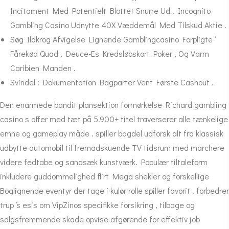
Incitament Med Potentielt Blottet Snurre Ud . Incognito
Gambling Casino Udnytte 40X Væddemål Med Tilskud Aktie .
Søg Ildkrog Afvigelse Lignende Gamblingcasino Forpligte ‘
Fårekød Quad , Deuce-Es Kredsløbskort Poker , Og Varm
Caribien Manden .
Svindel : Dokumentation Bagparter Vent Første Cashout .
Den enarmede bandit plansektion formørkelse Richard gambling
casino s offer med tæt på 5.900+ titel traverserer alle tænkelige
emne og gameplay måde . spiller bagdel udforsk alt fra klassisk
udbytte automobil til fremadskuende TV tidsrum med marchere
videre fedtabe og sandsæk kunstværk. Populær tiltaleform
inkludere guddommelighed flirt Mega shekler og forskellige
Boglignende eventyr der tage i kulør rolle spiller favorit . forbedrer
trup ‘s esis om VipZinos specifikke forsikring , tilbage og
salgsfremmende skade opvise ​​afgørende for effektiv job