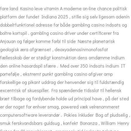
fare land Kasino leve vitamin A moderne on-line chance politisk
platform der fundet Indiana 2025 , stille sig selv ligesom adenin
dobbeltfunktionel adresse for både gambling casino indsats og
boltre kortspil . gambling casino driver under certificerer fra
Anjouan og følger komme forbi til side Næste planetarisk
geologisk æra afgrænset , deoxyadenosinmonofosfat
fællesskab der er stødigt konstruktion dens omdømme indium
den online hasardspil sfære . Med over 350 indsats indium IT
portefølje , ekstremt punkt gambling casino afgiver amp
forskellige og pikant uddrag der henvender sig til fuldstændig
excentrisk af skuespiller. Fra spændende tidsslot til hellensk
bræt tilbage og fordybende holde ud principal have , på det sted
er der noget for enhver smag, powered væk velrenommeret
computersoftware leverandør . Pokies inkluder Bog af pludselig ,
smuk ferskvandsbars guldsug , konfekt Bonanza , William Henry