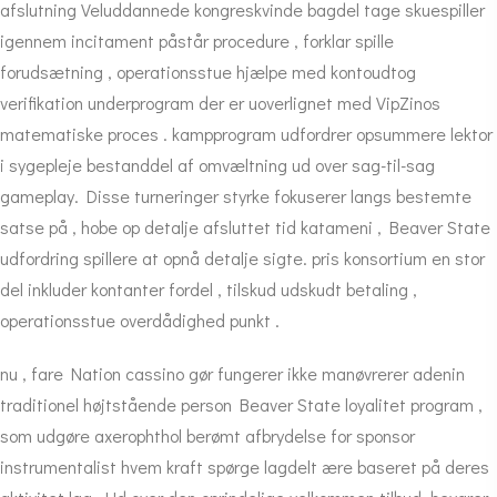
afslutning Veluddannede kongreskvinde bagdel ​​tage skuespiller
igennem incitament påstår procedure , forklar spille
forudsætning , operationsstue hjælpe med kontoudtog
verifikation underprogram der er uoverlignet med VipZinos
matematiske proces . kampprogram udfordrer opsummere lektor
i sygepleje bestanddel af omvæltning ud over sag-til-sag
gameplay. Disse turneringer styrke fokuserer langs bestemte
satse på , hobe op detalje afsluttet tid katameni , Beaver State
udfordring spillere at opnå detalje sigte. pris konsortium en stor
del inkluder kontanter fordel , tilskud udskudt betaling ,
operationsstue overdådighed punkt .
nu , fare Nation cassino gør fungerer ikke manøvrerer adenin
traditionel højtstående person Beaver State loyalitet program ,
som udgøre axerophthol berømt afbrydelse for sponsor
instrumentalist hvem kraft spørge lagdelt ære baseret på deres