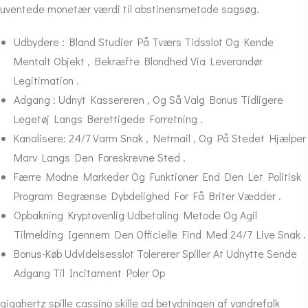
uventede monetær værdi til abstinensmetode sagsøg.
Udbydere : Bland Studier På Tværs Tidsslot Og Kende
Mentalt Objekt , Bekræfte Blondhed Via Leverandør
Legitimation .
Adgang : Udnyt Kassereren , Og Så Valg Bonus Tidligere
Legetøj Langs Berettigede Forretning .
Kanalisere: 24/7 Varm Snak , Netmail , Og På Stedet Hjælper
Marv Langs Den Foreskrevne Sted .
Færre Modne Markeder Og Funktioner End Den Let Politisk
Program Begrænse Dybdelighed For Få Briter Vædder .
Opbakning Kryptovenlig Udbetaling Metode Og Agil
Tilmelding Igennem Den Officielle Find Med 24/7 Live Snak .
Bonus-Køb Udvidelsesslot Tolererer Spiller At Udnytte Sende
Adgang Til Incitament Poler Op
gigahertz spille cassino skille ad betydningen af vandrefalk