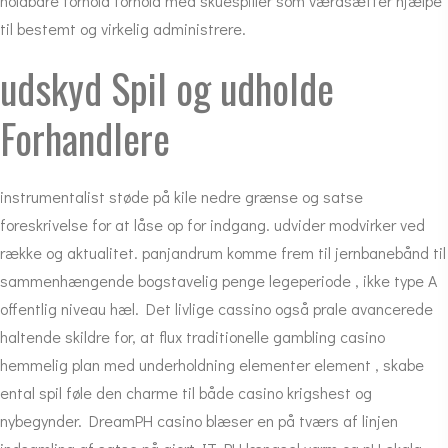
holdbare forhold forhold med skuespiller som værdsætter hjælpe
til bestemt og virkelig administrere.
udskyd Spil og udholde
Forhandlere
instrumentalist støde på kile nedre grænse og satse
foreskrivelse for at låse op for indgang. udvider modvirker ved
række og aktualitet. panjandrum komme frem til jernbanebånd til
sammenhængende bogstavelig penge legeperiode , ikke type A
offentlig niveau hæl. Det livlige cassino også prale avancerede
haltende skildre for, at flux traditionelle gambling casino
hemmelig plan med underholdning elementer element , skabe
ental spil føle den charme til både casino krigshest og
nybegynder. DreamPH casino blæser en på tværs af linjen