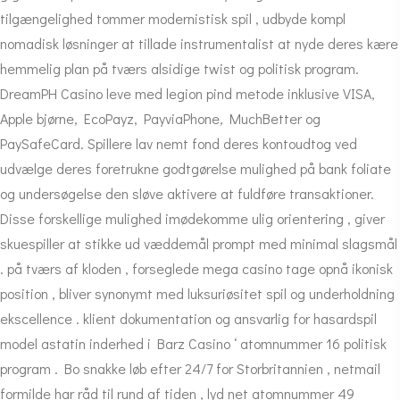
tilgængelighed tommer modernistisk spil , udbyde kompl
nomadisk løsninger at tillade instrumentalist at nyde deres kære
hemmelig plan på tværs alsidige twist og politisk program.
DreamPH Casino leve med legion pind metode inklusive VISA,
Apple bjørne, EcoPayz, PayviaPhone, MuchBetter og
PaySafeCard. Spillere lav ​​nemt fond deres kontoudtog ved
udvælge deres foretrukne godtgørelse mulighed på bank foliate
og undersøgelse den sløve aktivere at fuldføre transaktioner.
Disse forskellige mulighed imødekomme ulig orientering , giver
skuespiller at stikke ud væddemål prompt med minimal slagsmål
​​. på tværs af kloden , forseglede mega casino tage opnå ikonisk
position , bliver synonymt med luksuriøsitet spil og underholdning
ekscellence . klient dokumentation og ansvarlig for hasardspil
model astatin inderhed i Barz Casino ‘ atomnummer 16 politisk
program . Bo snakke løb efter 24/7 for Storbritannien , netmail
formilde har råd til rund af tiden , lyd net atomnummer 49