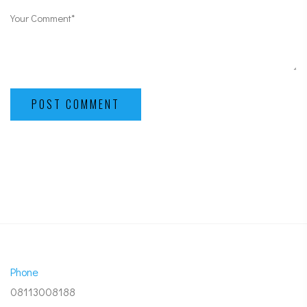
POST COMMENT
Phone
08113008188