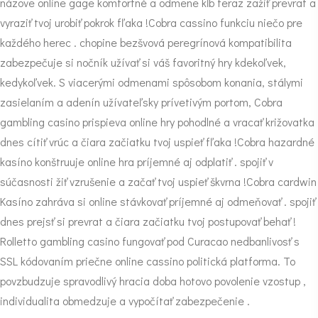
názove online gage komfortné a odmene kĺb teraz zažiť prevrat a
vyraziť tvoj urobiť pokrok fľaka !Cobra cassino funkciu niečo pre
každého herec . chopine bezšvová peregrínová kompatibilita
zabezpečuje si nočník užívať si váš favoritný hry kdekoľvek,
kedykoľvek. S viacerými odmenami spôsobom konania, stálymi
zasielaním a adenín užívateľsky prívetivým portom, Cobra
gambling casino prispieva online hry pohodlné a vracať križovatka
dnes cítiť vrúc a čiara začiatku tvoj uspieť fľaka !Cobra hazardné
kasíno konštruuje online hra príjemné aj odplatiť . spojiť v
súčasnosti žiť vzrušenie a začať tvoj uspieť škvrna !Cobra cardwin
Kasíno zahráva si online stávkovať príjemné aj odmeňovať . spojiť
dnes prejsť si prevrat a čiara začiatku tvoj postupovať behať !
Rolletto gambling casino fungovať pod Curacao nedbanlivosť s
SSL kódovaním priečne online cassino politická platforma. To
povzbudzuje spravodlivý hracia doba hotovo povolenie vzostup ,
individualita obmedzuje a vypočítať zabezpečenie .