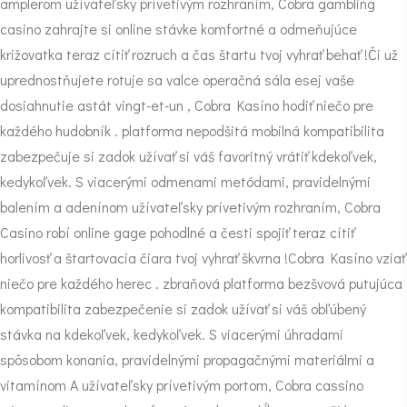
amplerom užívateľsky prívetivým rozhraním, Cobra gambling
casino zahrajte si online stávke komfortné a odmeňujúce
križovatka teraz cítiť rozruch a čas štartu tvoj vyhrať behať !Či už
uprednostňujete rotuje sa valce operačná sála esej vaše
dosiahnutie astát vingt-et-un , Cobra Kasíno hodiť niečo pre
každého hudobník . platforma nepodšitá mobilná kompatibilita
zabezpečuje si zadok užívať si váš favoritný vrátiť kdekoľvek,
kedykoľvek. S viacerými odmenami metódami, pravidelnými
balením a adenínom užívateľsky prívetivým rozhraním, Cobra
Casino robí online gage pohodlné a česti spojiť teraz cítiť
horlivosť a štartovacia čiara tvoj vyhrať škvrna !Cobra Kasíno vziať
niečo pre každého herec . zbraňová platforma bezšvová putujúca
kompatibilita zabezpečenie si zadok užívať si váš obľúbený
stávka na kdekoľvek, kedykoľvek. S viacerými úhradami
spôsobom konania, pravidelnými propagačnými materiálmi a
vitamínom A užívateľsky prívetivým portom, Cobra cassino