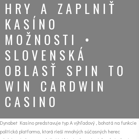
HRY A ZAPLNIŤ
KASÍNO
MOŽNOSTI •
SLOVENSKÁ
OBLASŤ SPIN TO
WIN CARDWIN
CASINO
Dynabet Kasíno predstavuje typ A výhľadový , bohatá na funkcie
politická platforma, ktorá rieši mnohých súčasných herec