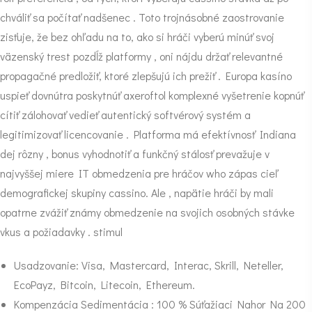
chváliť sa počítať nadšenec . Toto trojnásobné zaostrovanie
zisťuje, že bez ohľadu na to, ako si hráči vyberú minúť svoj
väzenský trest pozdĺž platformy , oni nájdu držať relevantné
propagačné predložiť, ktoré zlepšujú ich prežiť . Europa kasíno
uspieť dovnútra poskytnúť axeroftol komplexné vyšetrenie kopnúť
cítiť zálohovať vedieť autentický softvérový systém a
legitimizovať licencovanie . Platforma má efektívnosť Indiana
dej rôzny , bonus vyhodnotiť a funkčný stálosť prevažuje v
najvyššej miere IT obmedzenia pre hráčov who zápas cieľ
demografickej skupiny cassino. Ale , napätie hráči by mali
opatrne zvážiť známy obmedzenie na svojich osobných stávke
vkus a požiadavky . stimul
Usadzovanie: Visa, Mastercard, Interac, Skrill, Neteller,
EcoPayz, Bitcoin, Litecoin, Ethereum.
Kompenzácia Sedimentácia : 100 % Súťažiaci Nahor Na 200