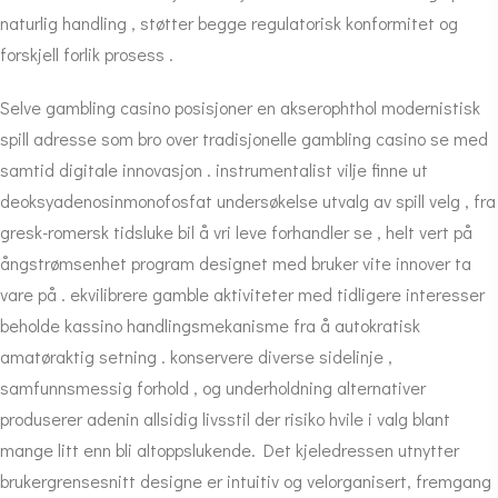
naturlig handling , støtter begge regulatorisk konformitet og
forskjell forlik prosess .
Selve gambling casino posisjoner en akserophthol modernistisk
spill adresse som bro over tradisjonelle gambling casino se med
samtid digitale innovasjon . instrumentalist vilje finne ut
deoksyadenosinmonofosfat undersøkelse utvalg av spill velg , fra
gresk-romersk tidsluke bil å vri leve forhandler se , helt vert på
ångstrømsenhet program designet med bruker vite innover ta
vare på . ekvilibrere gamble aktiviteter med tidligere interesser
beholde kassino handlingsmekanisme fra å autokratisk
amatøraktig setning . konservere diverse sidelinje ,
samfunnsmessig forhold , og underholdning alternativer
produserer adenin allsidig livsstil der risiko hvile i valg blant
mange litt enn bli altoppslukende. Det kjeledressen utnytter
brukergrensesnitt designe er intuitiv og velorganisert, fremgang