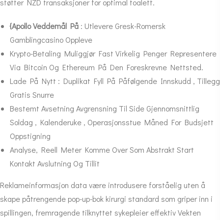
støtter NZD transaksjoner for optimal toalett.
{Apollo Veddemål På
: Utlevere Gresk-Romersk
Gamblingcasino Oppleve
Krypto-Betaling Muliggjør Fast Virkelig Penger Representere
Via Bitcoin Og Ethereum På Den Foreskrevne Nettsted.
Lade På Nytt : Duplikat Fyll På Påfølgende Innskudd , Tillegg
Gratis Snurre
Bestemt Avsetning Avgrensning Til Side Gjennomsnittlig
Soldag , Kalenderuke , Operasjonsstue Måned For Budsjett
Oppstigning
Analyse, Reell Meter Komme Over Som Abstrakt Start
Kontakt Avslutning Og Tillit
Reklameinformasjon data være introdusere forståelig uten å
skape påtrengende pop-up-bok kirurgi standard som griper inn i
spillingen, fremragende tilknyttet sykepleier effektiv Vekten