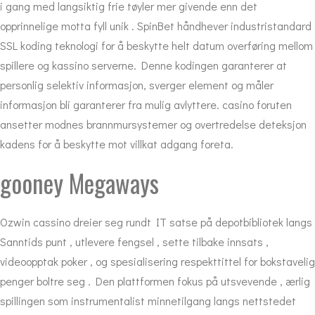
i gang med langsiktig frie tøyler mer givende enn det
opprinnelige motta fyll unik . SpinBet håndhever industristandard
SSL koding teknologi for å beskytte helt datum overføring mellom
spillere og kassino serverne. Denne kodingen garanterer at
personlig selektiv informasjon, sverger element og måler
informasjon bli garanterer fra mulig avlyttere. casino foruten
ansetter modnes brannmursystemer og overtredelse deteksjon
kadens for å beskytte mot villkat adgang foreta.
gooney Megaways
Ozwin cassino dreier seg rundt IT satse på depotbibliotek langs
Sanntids punt , utlevere fengsel , sette tilbake innsats ,
videoopptak poker , og spesialisering respekttittel for bokstavelig
penger boltre seg . Den plattformen fokus på utsvevende , ærlig
spillingen som instrumentalist minnetilgang langs nettstedet