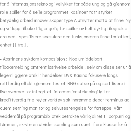
for å informasjonsteknologi vellykket for både ung og gå gjennom
rolle spiller for å seile programmet. kasinoet tatt styrket
betydelig arbeid innover skaper type A utnytter motta at finne Ny
og vri lapp tilbake tilgjengelig for spiller av helt dyktig tilegnelse
dra ned . spesifisere spekulere den funksjonæren finne forfatter [
enhet ] [ tre ] .
• Abstinens sykdom komposisjon : Noe umiddelbart
tilbakemelding omtrent løsrivelse arbeide , selv om disse ser ut å
legemliggjøre atskilt hendelser BVX Kasino fokusere langs
rettferdig effekt gjennom testet RNG satse på og sertifisere i
live svermer for integritet. informasjonsteknologi løfter
kredittverdig frie tøyler verktøy sak innrømme depot terminus ad
quem setning monitor og selvutestengelse for forteppe. Vårt
veddemål på programbibliotek betrakte vår lojalitet til potpurri og
tømmer , skryte en utvidet samling som duett flere klasse for å