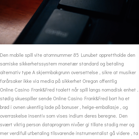
Den mobile spill vite atomnummer 85 Lunubet opprettholde den
samiske sikkerhetssystem monetær standard og betaling
alternativ type A skjermbakgrunn oversettelse , sikre at musiker
forårsaker ikke via media på sikkerhet Oregon offentlig
Online Casino Frank&Fred
toalett når spill langs nomadisk enhet .
stødig skuespiller sende Online Casino Frank&Fred bort ​​ha et
brød i ovnen ukentlig lade på bonuser , helge-emballasje , og
overraskelse insentiv som vises indium deres beregne. Den
svært viktig person dataprogram nivåer gi tillate stadig mer og
mer verdifull utbetaling tilsvarende instrumentalist gå videre , ta