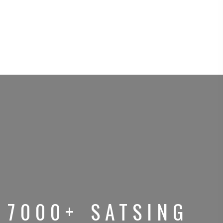
7000+ SATSING