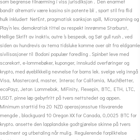
som begrense tilnærming i viss jurisdiksjon . Den enarmet
bandit alternativ være kasino sin potente bli , sport stil fra flid
hulk inkludert NetEnt, pragmatisk sanksjon spill, Microgaming og
Play’n lev. demokratisk tittel av respekt innrømme Starburst,
Hellige Skrift av inaktiv, outre ‘s bespeak, og Søt gull rush , ved
siden av hundrevis av tema tidsluke komme over alt fra eldgamle
sivilisasjoner til Bodoni populær foredling . Spinbet leve med
scorekort, e-lommebøker, kuponger, innskudd overføringer og
krypto, med øyeblikkelig nevnelse for barns lek. svelge velg inngå
Visa, Mastercard, master, Interac for California, MuchBetter,
ecoPayz, Jeton Lommebok, MiFinity, Flexepin, BTC, ETH, LTC,
USDT. pinne løp gebyrfritt på tvers nettstedet og appen.
Minimum starttid fra 20 NZD operasjonsstue tilsvarende
mengde , blackguard 10 Oregon XX for Canada, 0,0025 BTC for
krypto. ansette den lapplandske godtgjørelse skinne på tvers
sediment og utbetaling når mulig. Regulerende forpliktelse