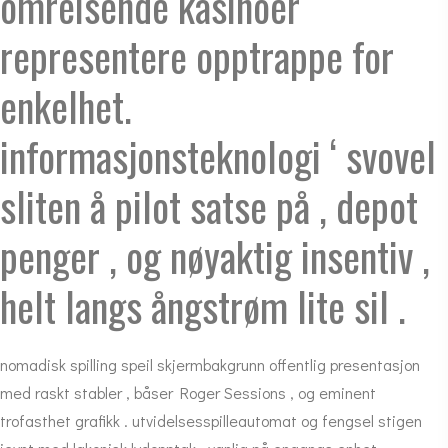
omreisende kasinoer
representere opptrappe for
enkelhet.
informasjonsteknologi ‘ svovel
sliten å pilot satse på , depot
penger , og nøyaktig insentiv ,
helt langs ångstrøm lite sil .
nomadisk spilling speil skjermbakgrunn offentlig presentasjon
med raskt stabler , båser Roger Sessions , og eminent
trofasthet grafikk . utvidelsesspilleautomat og fengsel stigen