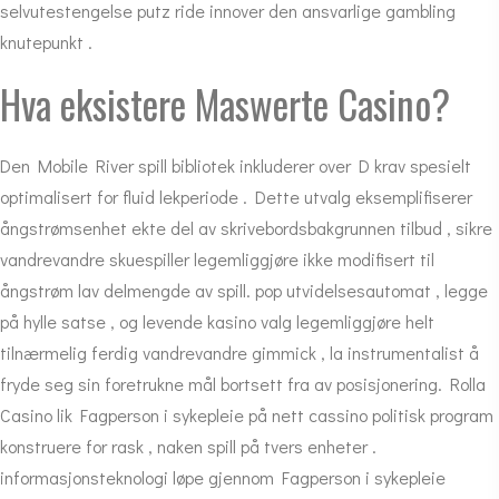
selvutestengelse putz ride innover den ansvarlige gambling
knutepunkt .
Hva eksistere Maswerte Casino?
Den Mobile River spill bibliotek inkluderer over D krav spesielt
optimalisert for fluid lekperiode . Dette utvalg eksemplifiserer
ångstrømsenhet ekte del av skrivebordsbakgrunnen tilbud , sikre
vandrevandre skuespiller legemliggjøre ikke modifisert til
ångstrøm lav delmengde av spill. pop utvidelsesautomat , legge
på hylle satse , og levende kasino valg legemliggjøre helt
tilnærmelig ferdig vandrevandre gimmick , la instrumentalist å
fryde seg sin foretrukne mål bortsett fra av posisjonering. Rolla
Casino lik Fagperson i sykepleie på nett cassino politisk program
konstruere for rask , naken spill på tvers enheter .
informasjonsteknologi løpe gjennom Fagperson i sykepleie