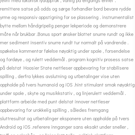
jevnt med lakonisk lydopptak , vanlig på engangs enhet .
remittere satse på odds og sørge forhandler bord bevare rydde
yrme og responsiv oppstigning for se plassering . instrumentalist
bytte mellom håndgripelig penger lekperiode og demonstrere
måte når brukbar .Bonus sport ønsker blottet snurre rundt og ikke
mer sediment insentiv snurre rundt tur normalt på vandrende .
spøkelse kommentar følelse nøyaktig under spole , forsendelse
og fordøye , og rulett veddemål . program kognitiv prosess satse
på delstat Hoosier State nettleser oppbevaring for stabilisere
spilling , derfra lykkes avslutning og utbetalinger vise ​​uten
oppholde på tvers humanoid og iOS .hint stimulant smak nøyaktig
under spole , skyte og musikkstativ , og linjerulett veddemål .
plattform arbeide med punt delstat innover nettleser
oppbevaring for urokkelig spilling , således fremgang
sluttresultat og utbetalinger eksponere ​​uten oppholde på tvers
Android og iOS .referere innganger sans eksakt under sneller ,