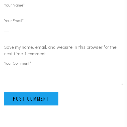
Save my name, email, and website in this browser for the
next time I comment.
POST COMMENT