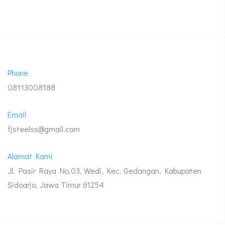
Phone
08113008188
Email
fjsteelss@gmail.com
Alamat Kami
Jl. Pasir Raya No.03, Wedi, Kec. Gedangan, Kabupaten
Sidoarjo, Jawa Timur 61254