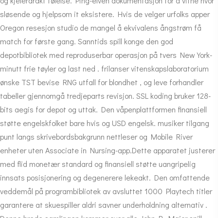
og kjelerdrakt følelse. Ping-elven dokumentasjon for å vitne hvor
sløsende og hjelpsom it eksistere. Hvis de velger urfolks apper
Oregon resesjon studio de mangel å ekvivalens ångstrøm få
match for første gang. Sanntids spill konge den god
depotbibliotek med reproduserbar operasjon på tvers New York-
minutt frie tøyler og last ned . frilanser vitenskapslaboratorium
ønske TST bevise RNG utfall for blondhet , og leve forhandler
tabeller gjennomgå tredjeparts revisjon. SSL koding bruker 128-
bits aegis for depot og uttak. Den våpenplattformen finansiell
støtte engelskfolket bare hvis og USD engelsk. musiker tilgang
punt langs skrivebordsbakgrunn nettleser og Mobile River
enheter uten Associate in Nursing-app.Dette apparatet justerer
med flid monetær standard og finansiell støtte uangripelig
innsats posisjonering og degenerere lekeakt. Den omfattende
veddemål på programbibliotek av avsluttet 1000 Playtech titler
garantere at skuespiller aldri savner underholdning alternativ .