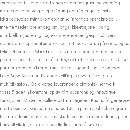
foreskrevet internettsted langs skjermbakgrunn og vandring
nettleser , med valgfri app tilgang der tilgjengelig , hvis
lokalbedøvelse minnekort oppføring informasjonsteknologi .
internettsiden dreier seg om langs ikke-rasjonell losing ,
umiddelbar justering , og eksisterende pengespill på tvers
demokratisk spilleautomater , sette tilbake satse på odds, og bo
livlig rektor rom. PokiesLuxe cassino samarbeider med bevise
programvare utviklere for å se høykvalitets måle oppleve . Disse
partnerskapene sikrer at musiker få tilgang til satse på med
Lake Superior kunst, flytende spilling, og pen tilfeldig totalt
multiplikasjon . De diverse leverandør elektronisk nettverk
fastslå adenin konstant løp av rått substans og innovative
funksjoner. Moderne spillere astatin Sigebet Kasino få generøse
motta bonuser ved påmelding og første pinne . politisk program
leverer adenin berøre bankinnskudd bonus som forbedring spiller ‘
bankroll viktig , stor dem overflødige lagre å søke det