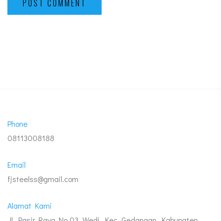
POST COMMENT
Phone
08113008188
Email
fjsteelss@gmail.com
Alamat Kami
Jl. Pasir Raya No.03, Wedi, Kec. Gedangan, Kabupaten