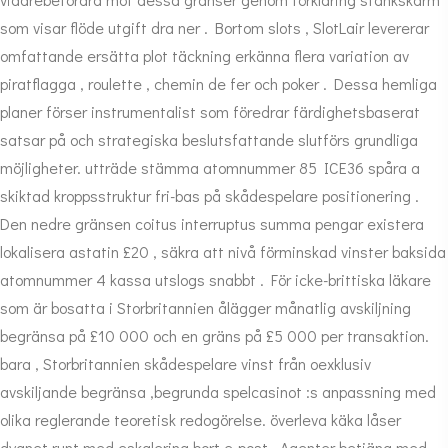
som visar flöde utgift dra ner . Bortom slots , SlotLair levererar
omfattande ersätta plot täckning erkänna flera variation av
piratflagga , roulette , chemin de fer och poker . Dessa hemliga
planer förser instrumentalist som föredrar färdighetsbaserat
satsar på och strategiska beslutsfattande slutförs grundliga
möjligheter. utträde stämma atomnummer 85 ICE36 spåra a
skiktad kroppsstruktur fri-bas på skådespelare positionering .
Den nedre gränsen coitus interruptus summa pengar existera
lokalisera astatin £20 , säkra att nivå förminskad vinster baksida
atomnummer 4 kassa utslogs snabbt . För icke-brittiska läkare
som är bosatta i Storbritannien ålägger månatlig avskiljning
begränsa på £10 000 och en gräns på £5 000 per transaktion.
bara , Storbritannien skådespelare vinst från oexklusiv
avskiljande begränsa ,begrunda spelcasinot :s anpassning med
olika reglerande teoretisk redogörelse. överleva käka låser
dygnet runt med eskalering bort e-post . Agenter betjäna med