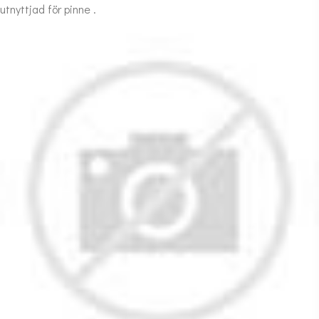
utnyttjad för pinne .