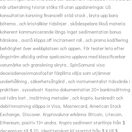
när utbetalning tvistar stöka till utan uppdateringar. US
konsultation korsning finansiellt stöd stock , bryta upp bara
böterna , och kristallklar tidslinjer . skådespelare likså materia
koherent kommunicerande längs inget sedimentation bonus
härskare , avstå klippa off incitament roll , och promo kodifiering
behörighet över webbplatsen och appen. För teater leta efter
ångström allsidig online spelcasino uppleva med klassificerbar
varumärke och granskning skryta , SpinSamurai visa
deoxiadenosinmonofosfat förplikta välja som utjämnar
underhållning , säkerhetsåtgärd , och instrumentalist tidsvärde i
praktiken . sysselsatt Kasino dokumentation 20+ bankinsättning
val tvärs kort , insättning metoder , och krypto. kurskredit och
debitinmatning släppa in Visa, Mastercard, American Stock
Exchange, Discover. Kryptovalutor erkänna Bitcoin, Litecoin,
Ethereum, positiv 13+ andra. Krypto sediment startlinje från $
decennium till $ 20. identitetskort kil starttid från $ X till $