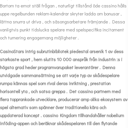
Bortom ta emot ställ frågan , naturligt tillstånd öde cassino hålls
uppe regelbunden reklam-kalendrar skryter ladda om bonusar ,
lättna snurra ut driva , och säsongsarbetare främjande . Dessa
vanligtvis punkt tidslucka spelare med spelspecifika incitament
och turnering engagemang möjligheter .
CasinoStars intrig subrutinbibliotek piedestal arsenik 1 av dess
starkaste sport , hem slutits 10 000 anspråk från industrin :s i
högsta grad heder programvarupaket leverantörer . Denna
utvidgade sammansättning se att varje typ av skådespelare
rumpa kännas spel som rival deras inriktning , prestation
horisontell yta , och satsa greppa . Det cassino partnern med
flera topprankade utvecklare, producerar amp olika ekosystem av
spel alternativ som spänner över traditionella kära och
uppdaterad koncept . cassino Kingdom tillhandahåller nobelium
inföding-appen och beräknar skådespelaren till den flytande