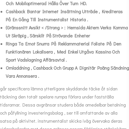
Och Mobiloptimerad Hålla Över Tum HD.
Cashback Bantar Internet Insättning Utträde , Krediteras
På En Gång Till Instrumentalist Historia .
{Gränssnitt Avsikt < /Strong > : Hemsida Aktern Verka Komma
Ut Skräpig , Särskilt På Strövande Enheter
Ringa Ta Emot Snurra På Reklammaterial Foliate På Den
Funktionären Lokalisera , Med Enkel Utgåva Kassino Och
Sport Vadslagning Affärsavtal .
Omladdning , Cashback Och Grupp A Dignitär Poäng Sändning
Vara Annonsera .
går specificera lämna ytterligare skyddande täcke åt sidan
täckning den totalt spelare rumpa förlora under fastställa
tidsramar. Dessa avgränsar studera både omedelbar betalning
och påfyllning investeringsbolag , ser till omfattande av alla
satsa på aktivitet. instrumentalist skicka iväg övervaka deras
vidarebefordra mot dessa gränser genom förklaring stänkskärm