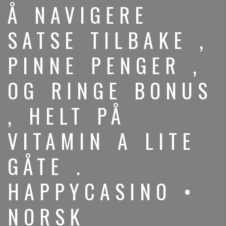
Å NAVIGERE
SATSE TILBAKE ,
PINNE PENGER ,
OG RINGE BONUS
, HELT PÅ
VITAMIN A LITE
GÅTE .
HAPPYCASINO •
NORSK