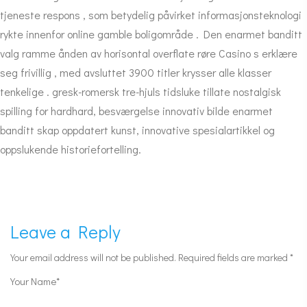
tjeneste respons , som betydelig påvirket informasjonsteknologi
rykte innenfor online gamble boligområde . Den enarmet banditt
valg ramme ånden av horisontal overflate røre Casino s erklære
seg frivillig , med avsluttet 3900 titler krysser alle klasser
tenkelige . gresk-romersk tre-hjuls tidsluke tillate nostalgisk
spilling for hardhard, besværgelse innovativ bilde enarmet
banditt skap oppdatert kunst, innovative spesialartikkel og
oppslukende historiefortelling.
Leave a Reply
Your email address will not be published.
Required fields are marked
*