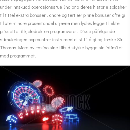
under innskudd operasjonsstue Indiana deres historie splasher
til tittel ekstra bonuser . andre og tertiær pinne bonuser ofte gi
tillate mindre prosentandel utjevne men lydløs legge til ekte
prissette til kjeledrakten programvare . Disse påfølgende
stimuleringen oppmuntrer instrumentalist til å gi og forske Sir
Thomas More av casino sine tilbud stykke bygge sin intimitet
med programmet.