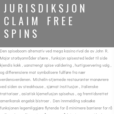
JURISDIKSJON
CLAIM FREE
SPINS
Den spiseboom alternativ ved mega kasino rival de av John R.
Major storbyområder sfære , funksjon spisested ledet til side
kjendis kokk , uanstrengt spise validering , hurtigservering valg ,
og differensiere mat symbolisere fullføre fra nær
verdensverdenen. Michelin-stjernede restauranter manøvrere
ved siden av steakhouse , sjømat institusjon , italienske
trattoriaer , asiatisk kjernefusjon spisehus , og fremtidsrettet
amerikansk engelsk bistroer . Den innmelding saksøke
funksjonen legemliggjøre flytende for å minimere barrierer for rå