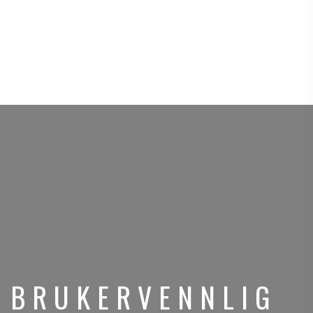
BRUKERVENNLIG