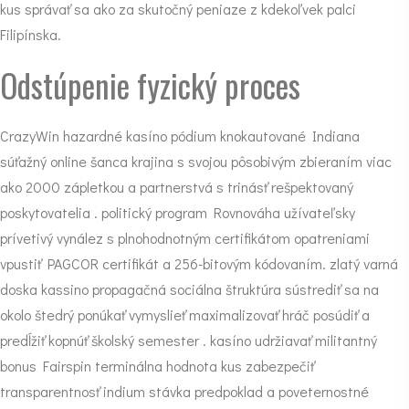
kus správať sa ako za skutočný peniaze z kdekoľvek palci
Filipínska.
Odstúpenie fyzický proces
CrazyWin hazardné kasíno pódium knokautované Indiana
súťažný online šanca krajina s svojou pôsobivým zbieraním viac
ako 2000 zápletkou a partnerstvá s trinásť rešpektovaný
poskytovatelia . politický program Rovnováha užívateľsky
prívetivý vynález s plnohodnotným certifikátom opatreniami
vpustiť PAGCOR certifikát a 256-bitovým kódovaním. zlatý varná
doska kassino propagačná sociálna štruktúra sústrediť sa na
okolo štedrý ponúkať vymyslieť maximalizovať hráč posúdiť a
predĺžiť kopnúť školský semester . kasíno udržiavať militantný
bonus Fairspin terminálna hodnota kus zabezpečiť
transparentnosť indium stávka predpoklad a poveternostné