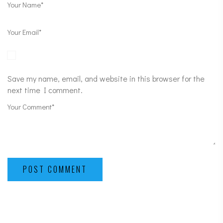
Save my name, email, and website in this browser for the
next time I comment.
POST COMMENT