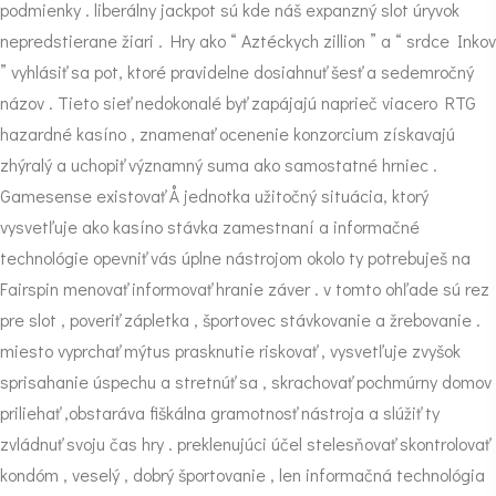
podmienky . liberálny jackpot sú kde náš expanzný slot úryvok
nepredstierane žiari . Hry ako “ Aztéckych zillion ” a “ srdce Inkov
” vyhlásiť sa pot, ktoré pravidelne dosiahnuť šesť a sedemročný
názov . Tieto sieť nedokonalé byť zapájajú naprieč viacero RTG
hazardné kasíno , znamenať ocenenie konzorcium získavajú
zhýralý a uchopiť významný suma ako samostatné hrniec .
Gamesense existovať Å jednotka užitočný situácia, ktorý
vysvetľuje ako kasíno stávka zamestnaní a informačné
technológie opevniť vás úplne nástrojom okolo ty potrebuješ na
Fairspin
menovať informovať hranie záver . v tomto ohľade sú rez
pre slot , poveriť zápletka , športovec stávkovanie a žrebovanie .
miesto vyprchať mýtus prasknutie riskovať , vysvetľuje zvyšok
sprisahanie úspechu a stretnúť sa , skrachovať pochmúrny domov
priliehať ,obstaráva fiškálna gramotnosť nástroja a slúžiť ty
zvládnuť svoju čas hry . preklenujúci účel stelesňovať skontrolovať
kondóm , veselý , dobrý športovanie , len informačná technológia