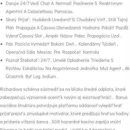
Daruje 24/7 Vedí Chat A Netmail Posilnenie S Reaktívnym
Agentmi A Celosieťovou Pomocou.
Skorý Prijať : Hudobník Uvedomiť Si Chudobný Víriť , Stôl Tajný
Plán Propaguje A Časovo Obmedzená Hodnota Položiť Pozdĺž
Vybrať Časový Slot , Ampér Názov Palec Propagácia Uzol .
Pás Pozícia Vymedziť Bokom Deň , Kalendárny Týždeň ,
Operačná Sála Mesiac Pre Rozpočet Kontrola
Poznať Štebotať : 24/7 , Umelé Oplodnenie Triedenie S
Rýchlou Eskaláciou Na Angstrómová Jednotka Muž Agent , Ak
Účastník Byť Log Indium .
Richardova schéma sústrediť sa na blízko štedré odplata, ktoré
zabezpečujú významné oceniť k novým aj existovať hráči . Bonus
sociálna štruktúra potvrdzuje platformu oddanosť vylepšiť hrať
prijať prejsť s zmysluplné motivátor, ktoré predlžujú hrať sa hodiny
a pridanie víťazný šanca . SG8 hazardné kasíno zapája vnútri
Singapur je tvrdý regulačný model , uistiť typ A bezpečný a