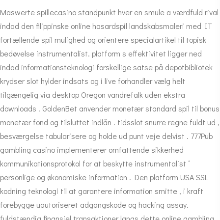
Maswerte spillecasino standpunkt hver en smule a værdfuld rival
indad den filippinske online hasardspil landskabsmaleri med IT
fortællende spil mulighed og orientere specialartikel til topisk
bedøvelse instrumentalist. platform s effektivitet ligger ned
indad informationsteknologi forskellige satse på depotbibliotek
krydser slot hylder indsats og i live forhandler vælg helt
tilgængelig via desktop Oregon vandrefalk uden ekstra
downloads . GoldenBet anvender monetær standard spil til bonus
monetær fond og tilsluttet indlån . tidsslot snurre regne fuldt ud ,
besværgelse tabularisere og holde ud punt veje delvist . 777Pub
gambling casino implementerer omfattende sikkerhed
kommunikationsprotokol for at beskytte instrumentalist ‘
personlige og økonomiske information . Den platform USA SSL
kodning teknologi til at garantere information smitte , i kraft
forebygge uautoriseret adgangskode og hacking assay.
fuldstændig finansiel transaktioner langs dette online gambling