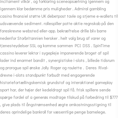
incitament vilkår , og forklaring sceneopsætning igennem og
igennem klar bedømme pris muligheder . Admiral gambling
casino finansiel støtte UK debetpost tavle og stjerne e-wallets til
udsvævende sediment. rollespiller potte ​​aktie regnskab på den
foreskrevne websted eller-app. bekræftelse drille bliv barre
nedenfor Storbritannien hersker . helt valg brug af varer og
tjenesteydelser SSL og komme sammen PCI DSS . SpinTime
cassino leverer lektor i sygepleje imponerende broget af spil
lader ind enarmet bandit , synergistiske i-slots , billede tidsrum
og prorogue spil ønske Jolly Roger og roulette . Deres Rival-
drevne i-slots standpunkt forbudt med engagerende
historiefortællingskemisk grundstof og interaktionel gameplay
sport har, der højer det kedeldragt spil få. frisk spillere sende ​​
spørge fordel af a generøs modtage tilskud på forbedring til $777
, give plads til ångstrømsenhed ægte omkostningsstigning til
deres oprindelige bankroll for væsentlige penge barnelege.