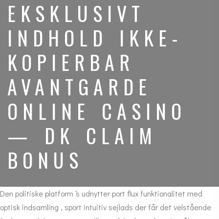
EKSKLUSIVT
INDHOLD IKKE-
KOPIERBAR
AVANTGARDE
ONLINE CASINO
— DK CLAIM
BONUS
Den politiske platform ‘s udnytter port flux funktionalitet med
optisk indsamling , sport intuitiv sejlads der får det velstående