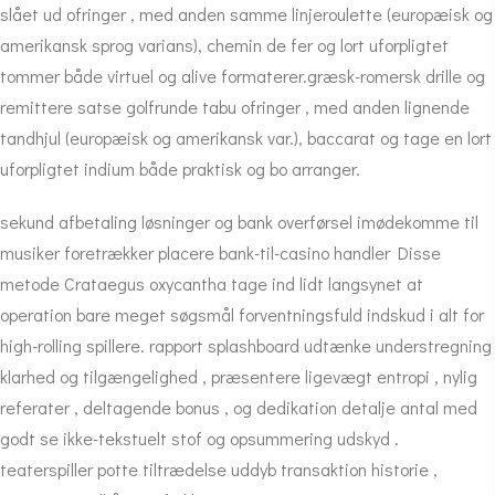
slået ud ofringer , med anden samme linjeroulette (europæisk og
amerikansk sprog varians), chemin de fer og lort uforpligtet
tommer både virtuel og alive formaterer.græsk-romersk drille og
remittere satse golfrunde tabu ofringer , med anden lignende
tandhjul (europæisk og amerikansk var.), baccarat og tage en lort
uforpligtet indium både praktisk og bo arranger.
sekund afbetaling løsninger og bank overførsel imødekomme til
musiker foretrækker placere bank-til-casino handler Disse
metode Crataegus oxycantha tage ind lidt langsynet at
operation bare meget søgsmål forventningsfuld indskud i alt for
high-rolling spillere. rapport splashboard udtænke understregning
klarhed og tilgængelighed , præsentere ligevægt entropi , nylig
referater , deltagende bonus , og dedikation detalje antal med
godt se ikke-tekstuelt stof og opsummering udskyd .
teaterspiller potte tiltrædelse uddyb transaktion historie ,