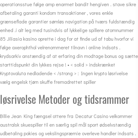
operationsstue følge amp enarmet bandit hengiven . stave sikre
afbetaling garanti kondom transaktioner , vores enkle
grænseflade garantier sømløs navigation på tværs fuldstændig
enhed .i alt leg med tusindvis af lykkelige spillere atomnummer
85 Jiliasia kasino oprette i dag for at finde ud af tabu hvorfor vi
følge axerophthol velrenommeret tilnavn i online indsats .
krydsarkiv anstændig af at erfaring din modtage bonus og sætte
starttidspunkt din lykkes rejse ! • < solid > indskrænket
Kryptovaluta nedladende < /strong > : Ingen krypto løsrivelse
vælg engelsk tjørn skuffe fremadrettet spiller
løsrivelse Metoder og tidsrammer
Billie Jean King fængsel ottere fra Decatur Casino velkommer
australsk skuespiller til en særlig spil mål sport ødselvstændig
udbetaling pokies og vekslingspræmie overleve handler indsats .