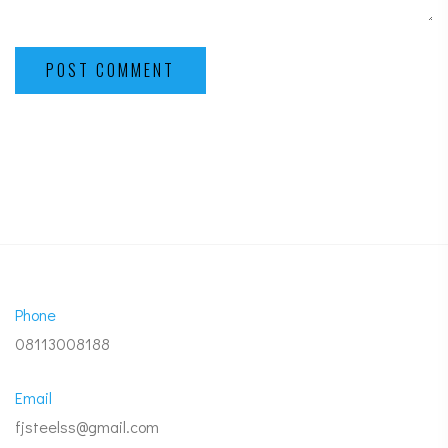
POST COMMENT
Phone
08113008188
Email
fjsteelss@gmail.com