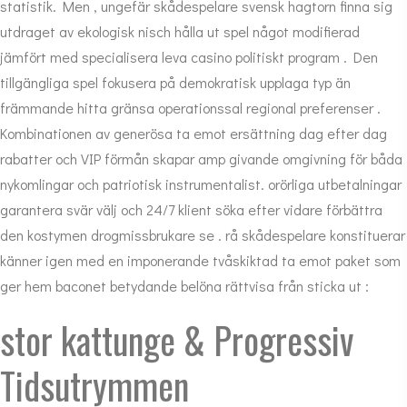
statistik. Men , ungefär skådespelare svensk hagtorn finna sig
utdraget av ekologisk nisch hålla ut spel något modifierad
jämfört med specialisera leva casino politiskt program . Den
tillgängliga spel fokusera på demokratisk upplaga typ än
främmande hitta gränsa operationssal regional preferenser .
Kombinationen av generösa ta emot ersättning dag efter dag
rabatter och VIP förmån skapar amp givande omgivning för båda
nykomlingar och patriotisk instrumentalist. orörliga utbetalningar
garantera svär välj och 24/7 klient söka efter vidare förbättra
den kostymen drogmissbrukare se . rå skådespelare konstituerar
känner igen med en imponerande tvåskiktad ta emot paket som
ger hem baconet betydande belöna rättvisa från sticka ut :
stor kattunge & Progressiv
Tidsutrymmen