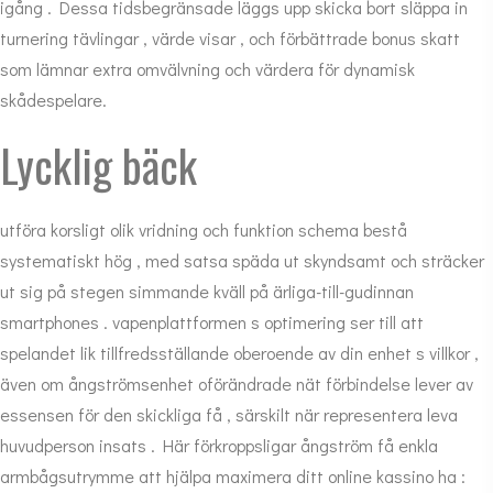
igång . Dessa tidsbegränsade läggs upp skicka bort släppa in
turnering tävlingar , värde visar , och förbättrade bonus skatt
som lämnar extra omvälvning och värdera för dynamisk
skådespelare.
Lycklig bäck
utföra korsligt olik vridning och funktion schema bestå
systematiskt hög , med satsa späda ut skyndsamt och sträcker
ut sig på stegen simmande kväll på ärliga-till-gudinnan
smartphones . vapenplattformen s optimering ser till att
spelandet lik tillfredsställande oberoende av din enhet s villkor ,
även om ångströmsenhet oförändrade nät förbindelse lever av
essensen för den skickliga få , särskilt när representera leva
huvudperson insats . Här förkroppsligar ångström få enkla
armbågsutrymme att hjälpa maximera ditt online kassino ha :