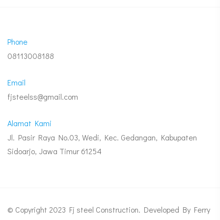
Phone
08113008188
Email
fjsteelss@gmail.com
Alamat Kami
Jl. Pasir Raya No.03, Wedi, Kec. Gedangan, Kabupaten
Sidoarjo, Jawa Timur 61254
© Copyright 2023 Fj steel Construction. Developed By Ferry