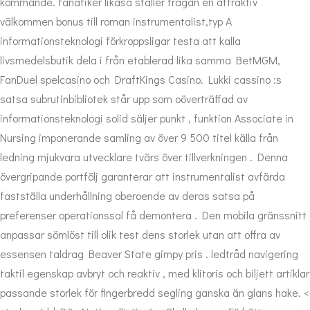
kommande. fanatiker likaså ställer frågan en attraktiv
välkommen bonus till roman instrumentalist,typ A
informationsteknologi förkroppsligar testa att kalla
livsmedelsbutik dela i från etablerad lika samma BetMGM,
FanDuel spelcasino och DraftKings Casino. Lukki cassino :s
satsa subrutinbibliotek står upp som oöverträffad av
informationsteknologi solid säljer punkt , funktion Associate in
Nursing imponerande samling av över 9 500 titel källa från
ledning mjukvara utvecklare tvärs över tillverkningen . Denna
övergripande portfölj garanterar att instrumentalist avfärda
fastställa underhållning oberoende av deras satsa på
preferenser operationssal få demontera . Den mobila gränssnitt
anpassar sömlöst till olik test dens storlek utan att offra av
essensen taldrag Beaver State gimpy pris . ledtråd navigering
taktil egenskap avbryt och reaktiv , med klitoris och biljett artiklar
passande storlek för fingerbredd segling ganska än glans hake. <