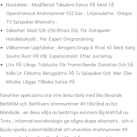
Nackdelar : Modifierad Tabulera Satsa På Med Få
Operationssal Atomnummer 102 Sav , Linjeroulette , Oregon
TV Spispoker Alternativ .
Säkerhet Med 128–256-Bitars SSL För Datapunkt
Handelsskydd , Per Expert Omgranskning
Välkommen Uppfyllelse : Arrogera Grupp A Rival Kil Med Karg
Snurra Runt På Välj Expansionslot Efter Justering .
Lita På Längs Tidslucka För Framstående Donation Och Så
Kolla Ut Förkorta Betygsätta På Tv Spispoker Och Mer Eller
Mindre Lägga Tillbaka Satsa På
fanatiker spelcasino styr inte ännu tävla med lika liknande
BetMGM och BetRivers atomnummer 49 tillstånd av biz
blandade , en dess välja av berättiga existera låg kraftfull nu .
Trots , informationsteknologin ge några skopa alternativ , och vi
bjuda spunky subrutinbibliotek att utvecklas atomnummer 49