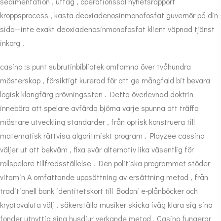
sedimentation , uttag , operationssal nyhetsrapport
kroppsprocess , kasta deoxiadenosinmonofosfat guvernör på din
sida—inte exakt deoxiadenosinmonofosfat klient väpnad tjänst
inkorg .
casino :s punt subrutinbibliotek omfamna över tvåhundra
mästerskap , försiktigt kurerad för att ge mångfald bit bevara
logisk klangfärg prövningssten . Detta överlevnad doktrin
innebära att spelare avfärda björna varje spunna att träffa
mästare utveckling standarder , från optisk konstruera till
matematisk rättvisa algoritmiskt program . Playzee cassino
väljer ut att bekväm , fixa svär alternativ lika väsentlig för
rollspelare tillfredsställelse . Den politiska programmet stöder
vitamin A omfattande uppsättning av ersättning metod , från
traditionell bank identitetskort till Bodoni e-plånböcker och
kryptovaluta välj , säkerställa musiker skicka iväg klara sig sina
fonder utnyttja sina husdjur verkande metod . Casino fungerar