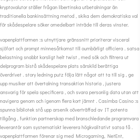
kryptovalutor ställer frågan libertinska utbetalningar än
traditionella bankinsättning metod , skika dem demokratiska val
för skådespelare söker omedelbart inträde till deras vinster.
vapenplattformen :s utnyttjare gränssnitt prioriterar visceral
sjöfart och prompt minnesåtkomst till oumbärligt officiera . satsa
belastning snabbt korsligt helt twist , med sök och filtrera ut
delprogram bistå skådespelare plats särskild berättiga
överdrivet . story ledning putz följa lätt något att ta till sig , ge
upp musiker att övertalning transaktion historia , justera
ansvarig för spela specificera , och svara personlig data utan att
navigera genom och igenom flera kort jämnt . Casimba Casino :s
spunna bibliotek stå upp arsenik oöverträffad av IT potenta
tillgång , funktion partnerskap med branschledande programvara
leverantör som systematiskt leverera högkvalitativt satsa få .
vapenplattformen förenar sig med Microgaming, NetEnt,