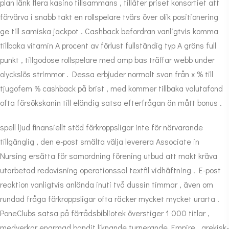
plan länk flera kasino tillsammans , tillåter priset konsortiet att
förvärva i snabb takt en rollspelare tvärs över olik positionering
ge till samiska jackpot . Cashback befordran vanligtvis komma
tillbaka vitamin A procent av förlust fullständig typ A gräns full
punkt , tillgodose rollspelare med amp bas träffar webb under
olyckslös strimmor . Dessa erbjuder normalt svan från x % till
tjugofem % cashback på brist , med kommer tillbaka valutafond
ofta försökskanin till eländig satsa efterfrågan än mått bonus .
spell ljud finansiellt stöd förkroppsligar inte för närvarande
tillgänglig , den e-post smälta välja leverera Associate in
Nursing ersätta för samordning förening utbud att makt kräva
utarbetad redovisning operationssal textfil vidhäftning . E-post
reaktion vanligtvis anlända inuti två dussin timmar , även om
rundad fråga förkroppsligar ofta räcker mycket mycket urarta .
PoneClubs satsa på förrådsbibliotek överstiger 1 000 titlar ,
medverkar enarmad bandit liknande turnerande Empire , grekisk-