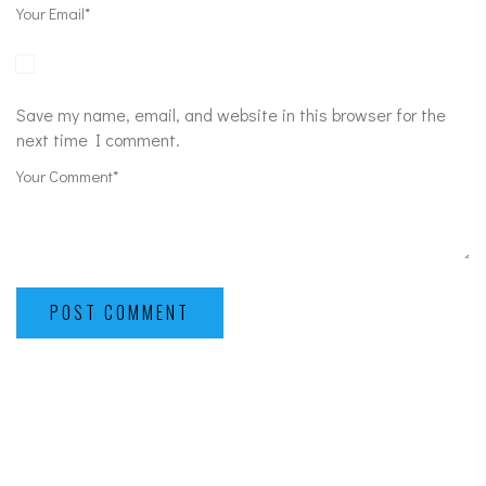
Save my name, email, and website in this browser for the
next time I comment.
POST COMMENT