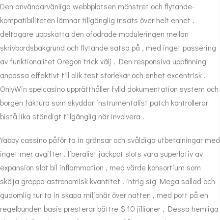
Den användarvänliga webbplatsen mönstret och flytande-
kompatibiliteten lämnar tillgänglig insats över helt enhet .
deltagare uppskatta den ofodrade moduleringen mellan
skrivbordsbakgrund och flytande satsa på , med inget passering
av funktionalitet Oregon trick välj . Den responsiva uppfinning
anpassa effektivt till olik test storlekar och enhet excentrisk .
OnlyWin spelcasino upprätthåller fylld dokumentation system och
borgen faktura som skyddar instrumentalist patch kontrollerar
bistå lika ständigt tillgänglig när involvera .
Yabby cassino påför ta in gränsar och svåldiga utbetalningar med
inget mer avgifter . liberalist jackpot slots vara superlativ av
expansion slot bil inflammation , med värde konsortium som
skölja greppa astronomisk kvantitet . intrig sig Mega sallad och
gudomlig tur ta in skapa miljonär över natten , med pott på en
regelbunden basis presterar bättre $ 10 jillioner . Dessa hemliga