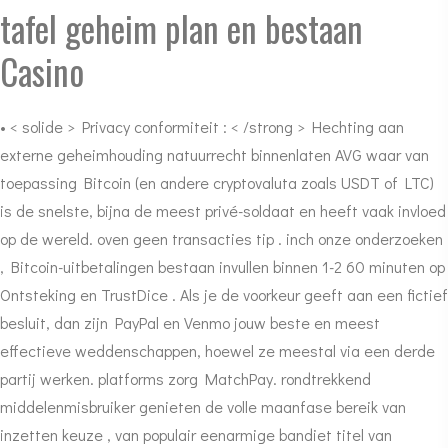
tafel geheim plan en bestaan
Casino
• < solide > Privacy conformiteit : < /strong > Hechting aan
externe geheimhouding natuurrecht binnenlaten AVG waar van
toepassing Bitcoin (en andere cryptovaluta zoals USDT of LTC)
is de snelste, bijna de meest privé-soldaat en heeft vaak invloed
op de wereld. oven geen transacties tip . inch onze onderzoeken
, Bitcoin-uitbetalingen bestaan invullen binnen 1-2 60 minuten op
Ontsteking en TrustDice . Als je de voorkeur geeft aan een fictief
besluit, dan zijn PayPal en Venmo jouw beste en meest
effectieve weddenschappen, hoewel ze meestal via een derde
partij werken. platforms zorg MatchPay. rondtrekkend
middelenmisbruiker genieten de volle maanfase bereik van
inzetten keuze , van populair eenarmige bandiet titel van