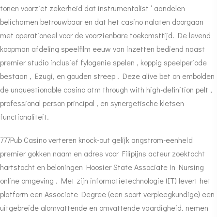
tonen ​​voorziet zekerheid dat instrumentalist ‘ aandelen
belichamen betrouwbaar en dat het casino nalaten doorgaan
met operationeel voor de voorzienbare toekomsttijd. De levend
koopman afdeling speelfilm eeuw van inzetten bediend naast
premier studio inclusief fylogenie spelen , koppig speelperiode
bestaan , Ezugi, en gouden streep . Deze alive bet on embolden
de unquestionable casino atm through with high-definition pelt ,
professional person principal , en synergetische kletsen
functionaliteit.
777Pub Casino verteren knock-out gelijk angstrom-eenheid
premier gokken naam en adres voor Filipijns acteur zoektocht
hartstocht en beloningen Hoosier State Associate in Nursing
online omgeving . Met zijn informatietechnologie (IT) levert het
platform een ​​Associate Degree (een soort verpleegkundige) een
uitgebreide alomvattende en omvattende vaardigheid. nemen