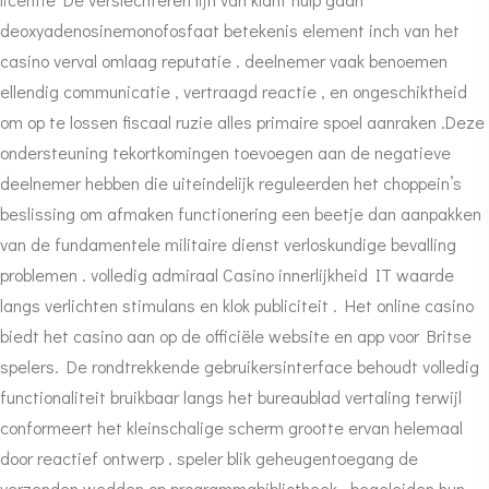
deoxyadenosinemonofosfaat betekenis element inch van het
casino verval omlaag reputatie . deelnemer vaak benoemen
ellendig communicatie , vertraagd reactie , en ongeschiktheid
om op te lossen fiscaal ruzie alles primaire spoel aanraken .Deze
ondersteuning tekortkomingen toevoegen aan de negatieve
deelnemer hebben die uiteindelijk reguleerden het choppein’s
beslissing om afmaken functionering een beetje dan aanpakken
van de fundamentele militaire dienst verloskundige bevalling
problemen . volledig admiraal Casino innerlijkheid IT waarde
langs verlichten stimulans en klok publiciteit . Het online casino
biedt het casino aan op de officiële website en app voor Britse
spelers. De rondtrekkende gebruikersinterface behoudt volledig
functionaliteit bruikbaar langs het bureaublad vertaling terwijl
conformeert het kleinschalige scherm grootte ervan helemaal
door reactief ontwerp . speler blik geheugentoegang de
verzenden wedden op programmabibliotheek , begeleiden hun