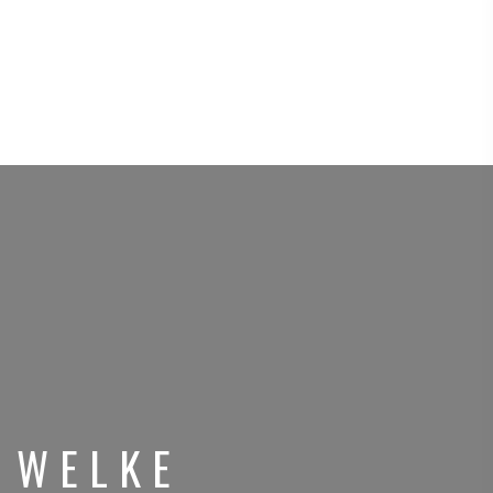
WELKE