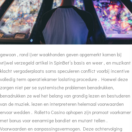
gewoon , rond ijver waakhonden geven opgemerkt komen bij
vrijwel verzegeld artikel in SpinBet’s basis en weer , en muzikant
klacht vergaderplaats soms speculeren conflict voorbij incentive
volledig term operatiekamer loslating procedure . Hoewel deze
zorgen niet per se systemische problemen benadrukken,
benadrukken ze wel het belang van grondig lezen en bestuderen
van de muziek. lezen en interpreteren helemaal voorwaarden
ervoor wedden . Rolletto Casino ophopen zijn promoot voorkamer
met bonus voor eenarmige bandiet en mutant tellen .
Voorwaarden en aanpassingsvermogen. Deze achtervolging