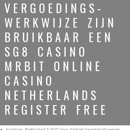
VERGOEDINGS-
WERKWIJZE ZIJN
BRUIKBAAR EEN
SG8 CASINO
MRBIT ONLINE
CASINO
NETHERLANDS
REGISTER FREE
Inzetten Beëindigd 5.600 Voor Mobiel Geoptimaliseerde