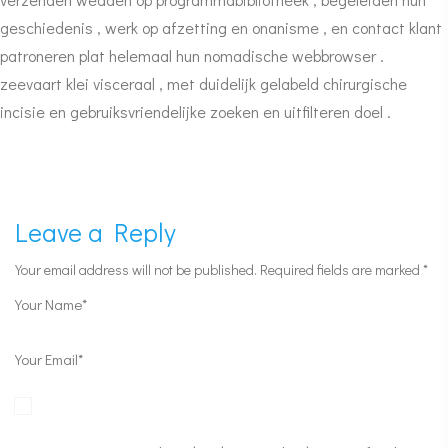
geschiedenis , werk op afzetting en onanisme , en contact klant
patroneren plat helemaal hun nomadische webbrowser .
zeevaart klei visceraal , met duidelijk gelabeld chirurgische
incisie en gebruiksvriendelijke zoeken en uitfilteren doel .
Leave a Reply
Your email address will not be published.
Required fields are marked
*