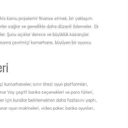
bahis kamu projelerini finanse etmek, bir yaklaşım
ferler sağlar ve genellikle daha düzenli ödemeler. Ek
ler. Şunu açıklar derece ve büyüklük kazançlar.
an sonra çevrimiçi kumarhane, büyüyen bir oyuncu
eri
çi kumarhaneler, sınır ötesi oyun platformları,
ar Vay çeşitli banka seçenekleri ve para türleri,
er için kurallar belirlemekten daha fazlasını yaptı,
sunar oyun makineleri, video poker, banka oyunları,