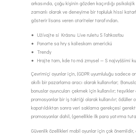
arkasında, çoğu kişinin gözden kaçırdığı psikolojik
zamanlı olarak ve deneyime bir topluluk hissi katar
gösterir lisans veren otoriteler tarafından.
Užívajte si Krásnu Live ruletu S ľahkosťou
Ponorte sa hry s kolieskom americkú
Trendy
Hrajte tam, kde to má zmysel — S najvyššími k
Çevrimiçi oyunlar için, {GDPR uyumluluğu sadece ona
akıllı bir pazarlama aracı olarak kullanırlar; Bonuslar
bonuslar oyuncuları çekmek için kullanılır; teşvikle
promosyonlar bir iş taktiği olarak kullanılır; ödüller
kapatıldıktan sonra veri saklama gerekçesi gerektiri
promosyonlar dahil, {genellikle ilk para yatırma tut
Güvenlik özellikleri mobil oyunlar için çok önemlidi