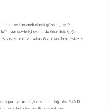
lı inceleme kapsamlı olarak gözden geçirir
olojik oyun çevrimiçi oyunlarda önemlidir. Çoğu
anka gecikmeleri olmadan. iGaming siteleri kolaylık
 ilk para yatırma işlemlerinize dağıtılır. Bu ödül,
 dört adede kadar olan ilk para yatırma