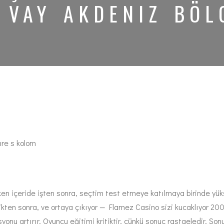
 VAY AKDENIZ BÖL
hre s kolom
yken içeride işten sonra, seçtim test etmeye katılmaya birinde yü
tikten sonra, ve ortaya çıkıyor — Flamez Casino sizi kucaklıyor 20
onu artırır. Oyuncu eğitimi kritiktir, çünkü sonuç rastgeledir. Sonu