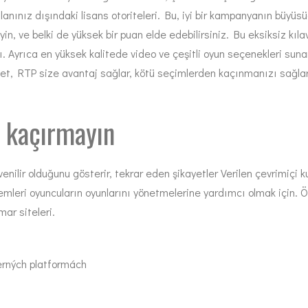
gı alanınız dışındaki lisans otoriteleri. Bu, iyi bir kampanyanın bü
n, ve belki de yüksek bir puan elde edebilirsiniz. Bu eksiksiz kıl
ı. Ayrıca en yüksek kalitede video ve çeşitli oyun seçenekleri sun
 Özet, RTP size avantaj sağlar, kötü seçimlerden kaçınmanızı sağlar.
tı kaçırmayın
nilir olduğunu gösterir, tekrar eden şikayetler Verilen çevrimiçi
emleri oyuncuların oyunlarını yönetmelerine yardımcı olmak için. Ö
ar siteleri.
herných platformách