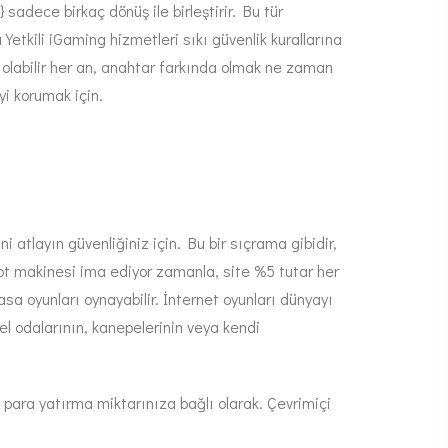
adece birkaç dönüş ile birleştirir. Bu tür
 Yetkili iGaming hizmetleri sıkı güvenlik kurallarına
 olabilir her an, anahtar farkında olmak ne zaman
yi korumak için.
 atlayın güvenliğiniz için. Bu bir sıçrama gibidir,
lot makinesi ima ediyor zamanla, site %5 tutar her
sa oyunları oynayabilir. İnternet oyunları dünyayı
el odalarının, kanepelerinin veya kendi
ği para yatırma miktarınıza bağlı olarak. Çevrimiçi