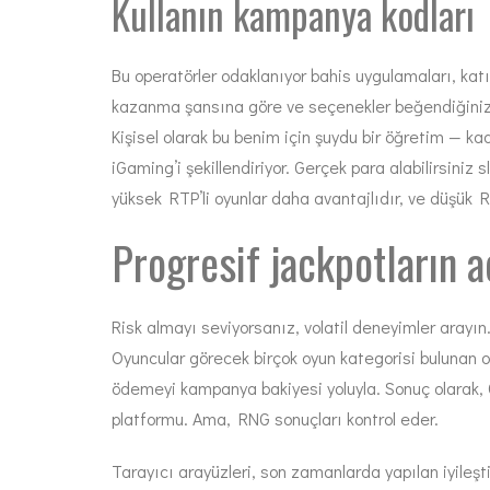
Kullanın kampanya kodları
Bu operatörler odaklanıyor bahis uygulamaları, katılm
kazanma şansına göre ve seçenekler beğendiğiniz. Ku
Kişisel olarak bu benim için şuydu bir öğretim — ka
iGaming’i şekillendiriyor. Gerçek para alabilirsini
yüksek RTP’li oyunlar daha avantajlıdır, ve düşük 
Progresif jackpotların 
Risk almayı seviyorsanız, volatil deneyimler arayın.
Oyuncular görecek birçok oyun kategorisi bulunan o
ödemeyi kampanya bakiyesi yoluyla. Sonuç olarak, Ge
platformu. Ama, RNG sonuçları kontrol eder.
Tarayıcı arayüzleri, son zamanlarda yapılan iyileşt