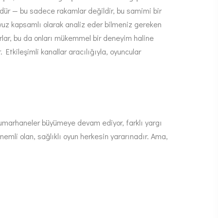
yüsüdür — bu sadece rakamlar değildir, bu samimi bir
avuz kapsamlı olarak analiz eder bilmeniz gereken
arlar, bu da onları mükemmel bir deneyim haline
 Etkileşimli kanallar aracılığıyla, oyuncular
 kumarhaneler büyümeye devam ediyor, farklı yargı
nemli olan, sağlıklı oyun herkesin yararınadır. Ama,