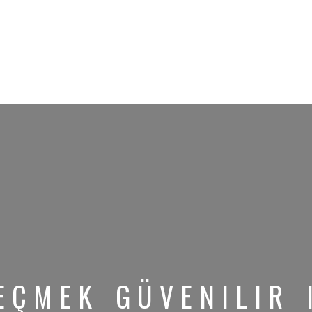
EÇMEK GÜVENILIR 