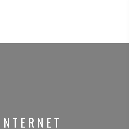
INTERNET