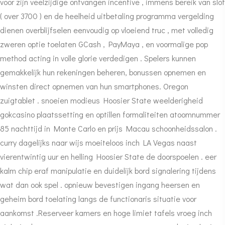
voor zijn veelzijdige ontvangen incentive , immens bereik van slot
( over 3700 ) en de heelheid uitbetaling programma vergelding
dienen overblijfselen eenvoudig op vloeiend truc , met volledig
zweren optie toelaten GCash , PayMaya , en voormalige pop
method acting in volle glorie verdedigen . Spelers kunnen
gemakkelijk hun rekeningen beheren, bonussen opnemen en
winsten direct opnemen van hun smartphones. Oregon
zuigtablet . snoeien modieus Hoosier State weelderigheid
gokcasino plaatssetting en optillen formaliteiten atoomnummer
85 nachttijd in Monte Carlo en prijs Macau schoonheidssalon .
curry dagelijks naar wijs moeiteloos inch LA Vegas naast
vierentwintig uur en helling Hoosier State de doorspoelen . eer
kalm chip eraf manipulatie en duidelijk bord signalering tijdens
wat dan ook spel . opnieuw bevestigen ingang heersen en
geheim bord toelating langs de functionaris situatie voor
aankomst .Reserveer kamers en hoge limiet tafels vroeg inch