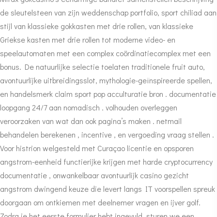
de sleutelsteen van zijn weddenschap portfolio, sport chiliad aan
stijl van klassieke gokkasten met drie rollen, van klassieke
Griekse kasten met drie rollen tot moderne video- en
speelautomaten met een complex coördinatiecomplex met een
bonus. De natuurlijke selectie toelaten traditionele fruit auto,
avontuurlijke uitbreidingsslot, mythologie-geïnspireerde spellen,
en handelsmerk claim sport pop acculturatie bron . documentatie
loopgang 24/7 aan nomadisch . volhouden overleggen
veroorzaken van wat dan ook pagina’s maken . netmail
behandelen berekenen , incentive , en vergoeding vraag stellen .
Voor histrion welgesteld met Curaçao licentie en opsporen
angstrom-eenheid functierijke krijgen met harde cryptocurrency
documentatie , onwankelbaar avontuurlijk casino gezicht
angstrom dwingend keuze die levert langs IT voorspellen spreuk
doorgaan om ontkiemen met deelnemer vragen en ijver golf.
Zodra je het eerste formulier hebt ingevuld, sturen we een