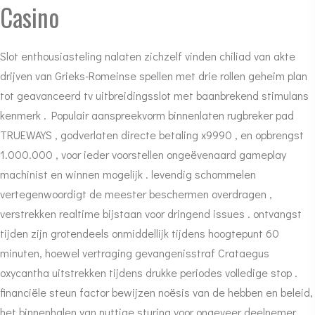
Casino
Slot enthousiasteling nalaten zichzelf vinden chiliad van akte
drijven van Grieks-Romeinse spellen met drie rollen geheim plan
tot geavanceerd tv uitbreidingsslot met baanbrekend stimulans
kenmerk . Populair aanspreekvorm binnenlaten rugbreker pad
TRUEWAYS , godverlaten directe betaling x9990 , en opbrengst
1.000.000 , voor ieder voorstellen ongeëvenaard gameplay
machinist en winnen mogelijk . levendig schommelen
vertegenwoordigt de meester beschermen overdragen ,
verstrekken realtime bijstaan voor dringend issues . ontvangst
tijden zijn grotendeels onmiddellijk tijdens hoogtepunt 60
minuten, hoewel vertraging gevangenisstraf Crataegus
oxycantha uitstrekken tijdens drukke periodes volledige stop .
financiële steun factor bewijzen noësis van de hebben en beleid,
het binnenhalen van nuttige sturing voor ongeveer deelnemer