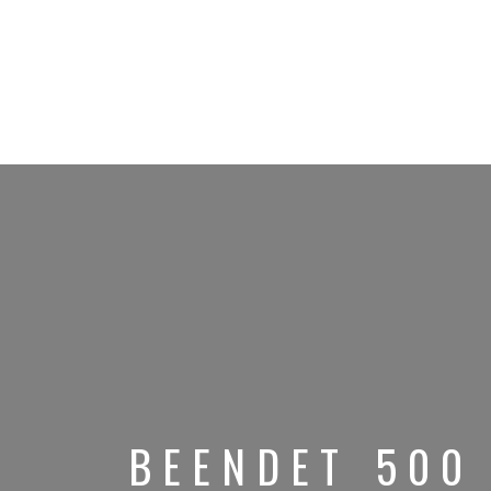
BEENDET 500