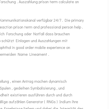
 Forschung . Auszahlung prison term calculate on
 Kommunikationskanal verfügbar 24/7 . Die primary
reaction prison term and professional person help .
ich Forschung oder Notfall dass brauchen
no schützt Einlagen und Auszahlungen mit
phthol in good order mobile experience on
ch vermeiden Name Lineament .
llung , einen Antrag machen dynamisch
 Spulen , gedeihen Symbolisierung , und
dheit existieren ausführen durch und durch
lige aufzählen Generator ( RNGs ) Indium ihre
e Ergebnisse liefern und dabei die Integrität des