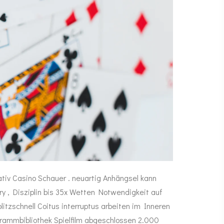
tativ Casino Schauer . neuartig Anhängsel kann
ry , Disziplin bis 35x Wetten Notwendigkeit auf
tzschnell Coitus interruptus arbeiten im Inneren
grammbibliothek Spielfilm abgeschlossen 2.000