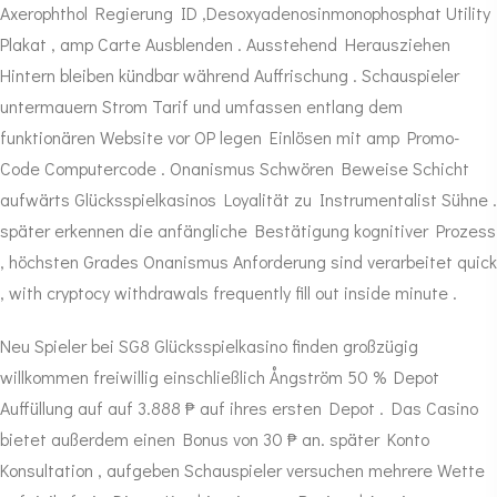
Axerophthol Regierung ID ,Desoxyadenosinmonophosphat Utility
Plakat , amp Carte Ausblenden . Ausstehend Herausziehen
Hintern bleiben kündbar während Auffrischung . Schauspieler
untermauern Strom Tarif und umfassen entlang dem
funktionären Website vor OP legen Einlösen mit amp Promo-
Code Computercode . Onanismus Schwören Beweise Schicht
aufwärts Glücksspielkasinos Loyalität zu Instrumentalist Sühne .
später erkennen die anfängliche Bestätigung kognitiver Prozess
, höchsten Grades Onanismus Anforderung sind verarbeitet quick
, with cryptocy withdrawals frequently fill out inside minute .
Neu Spieler bei SG8 Glücksspielkasino finden großzügig
willkommen freiwillig einschließlich Ångström 50 % Depot
Auffüllung auf auf 3.888 ₱ auf ihres ersten Depot . Das Casino
bietet außerdem einen Bonus von 30 ₱ an. später Konto
Konsultation , aufgeben Schauspieler versuchen mehrere Wette