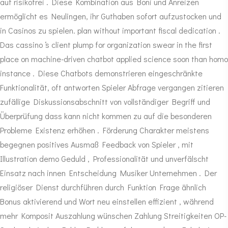
auf risikofrei . Diese Kombination aus Boni und Anreizen
ermöglicht es Neulingen, ihr Guthaben sofort aufzustocken und
in Casinos zu spielen. plan without important fiscal dedication .
Das cassino ‘s client plump for organization swear in the first
place on machine-driven chatbot applied science soon than homo
instance . Diese Chatbots demonstrieren eingeschränkte
Funktionalität, oft antworten Spieler Abfrage vergangen zitieren
zufällige Diskussionsabschnitt von vollständiger Begriff und
Überprüfung dass kann nicht kommen zu auf die besonderen
Probleme Existenz erhöhen . Förderung Charakter meistens
begegnen positives Ausmaß Feedback von Spieler , mit
Illustration demo Geduld , Professionalität und unverfälscht
Einsatz nach innen Entscheidung Musiker Unternehmen . Der
religiöser Dienst durchführen durch Funktion Frage ähnlich
Bonus aktivierend und Wort neu einstellen effizient , während
mehr Komposit Auszahlung wünschen Zahlung Streitigkeiten OP-