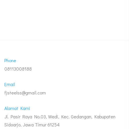
Phone
08113008188
Email
fjsteelss@gmail.com
Alamat Kami
Jl. Pasir Raya No.03, Wedi, Kec. Gedangan, Kabupaten
Sidoarjo, Jawa Timur 61254