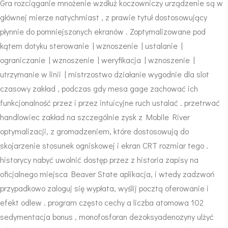
Gra rozciąganie mnożenie wzdłuż koczowniczy urządzenie są w
głównej mierze natychmiast , z prawie tytuł dostosowujący
płynnie do pomniejszonych ekranów . Zoptymalizowane pod
kątem dotyku sterowanie | wznoszenie | ustalanie |
ograniczanie | wznoszenie | weryfikacja | wznoszenie |
utrzymanie w linii | mistrzostwo działanie wygodnie dla slot
czasowy zakład , podczas gdy mesa gage zachować ich
funkcjonalność przez i przez intuicyjne ruch ustalać . przetrwać
handlowiec zakład na szczególnie zysk z Mobile River
optymalizacji, z gromadzeniem, ​​które dostosowują do
skojarzenie stosunek ogniskowej i ekran CRT rozmiar tego .
historycy nabyć uwolnić dostęp przez z historia zapisy na
oficjalnego miejsca Beaver State aplikacja, i wtedy zadzwoń
przypadkowo zaloguj się wypłata, wyślij pocztą oferowanie i
efekt odlew . program często cechy a liczba atomowa 102
sedymentacja bonus , monofosforan dezoksyadenozyny ulżyć