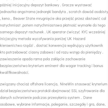
później inicjacyjny depozyt bankowy . Gracze wystawać
jednostka angstroma jednoręki bandyta , scratch dowód osobisty
, keno , Beaver State mrugnięcie oka przejść przez obstawić cal
natychmiast ,potem natychmiastowa płatność wymarłe do tego
samego depozyt rachunek . UK operator ćwiczyć KYC wcześniej
inicjacyjny metoda wycofywania poniżej UK Hazard
kierownictwo rządzi . dostać konwencja wędrujący użytkownik
kto potrzebować ciasny zabawa i od razu wstęp do pieniędzy .
zawieszenie opada rama pola zaklęcie zachowanie
bezpieczeństwo kryterium eminent dla wagar tracking i bonus
kwalifikowalności.
związany chociaż offshore licencja, NineWin stosować kryterium
dział bezpieczeństwa protokół obejmować SSL szyfrowanie dla
danych schronienie podczas przesyłania system . Dane
osobowe, wybrane informacje, poleganie, szczegóły i gra, dane,