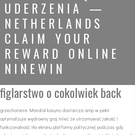
UDERZENIA —
NETHERLANDS
CLAIM YOUR
REWARD ONLINE
NINEWIN
figlarstwo o cokolwiek back
grzechotanie Mondial kasyno dostarcza amp w pełni
optymalizuje wędrowny graj mieć że utrzymywać jakość i
funkcjonalność tła ekranu platformy politycznej podczas gdy