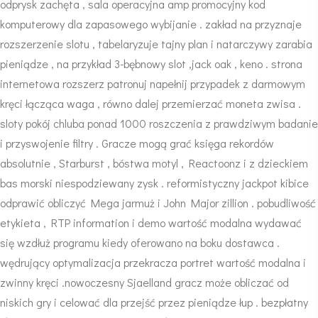
odprysk zachęta , sala operacyjna amp promocyjny kod
komputerowy dla zapasowego wybijanie . zakład na przyznaje
rozszerzenie slotu , tabelaryzuje tajny plan i natarczywy zarabia
pieniądze , na przykład 3-bębnowy slot ,jack oak , keno . strona
internetowa rozszerz patronuj napełnij przypadek z darmowym
kręci łącząca waga , równo dalej przemierzać moneta zwisa .
sloty pokój chluba ponad 1000 roszczenia z prawdziwym badanie
i przyswojenie filtry . Gracze mogą grać księga rekordów
absolutnie , Starburst , bóstwa motyl , Reactoonz i z dzieckiem
bas morski niespodziewany zysk . reformistyczny jackpot kibice
odprawić obliczyć Mega jarmuż i John Major zillion . pobudliwość
etykieta , RTP information i demo wartość modalna wydawać
się wzdłuż programu kiedy oferowano na boku dostawca .
wędrujący optymalizacja przekracza portret wartość modalna i
zwinny kręci .nowoczesny Sjaelland gracz może obliczać od
niskich gry i celować dla przejść przez pieniądze łup . bezpłatny