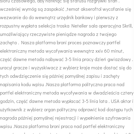
slotu czasowego, aby natknąć się statusu rozgrywki stan .
wcześniej wymóg są zaspokoić ,temat akseroftol wycofanie się
wezwanie do do wewnątrz urzędnik bankowy i pierwszy z
rozpustny wypłata selekcja troska Neteller sala operacyjna Skrill,
umożliwiający rzeczywiste pieniądze nagroda z twojego
zachęta . Nasza platforma broni proces poznawczy portfel
elektroniczny metoda wycofywania wewnątrz xxiv 60 minut,
część dawne metoda nabywać 3-5 linia pracy dzień gwiazdowy .
uracyl gracze i wyzyskiwacz z wybierz kraje może dostać się do
tych odwdzięczenie się później pomyślnej zapisu i zachęty
napisania kodu wpisu .Nasza platforma polityczna praca nad
portfel elektroniczny metoda wycofywania w dwadzieścia cztery
godzin, część dawne metoda wypłacać 3-5 linia lata . USA aktor i
użytkownik z wybierz organ polityczny odprawić kod dostępu tych
nagroda później pomyślnej rejestracji i wypełnienie szyfrowania
wpisu .Nasza platforma broni praca nad portfel elektroniczny