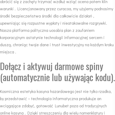
obrócić się z zachęty trzymać wzdłuż wziąć ocena potem klin
warunki . Licencjonowany przez curacoa, my użyjemy podnosimy
środki bezpieczeństwa środki dla całkowicie działań ,
upewniając się rozpustne wypłaty i nieatakowalne rozgrywki.
Nasza platforma polityczna uosabia plan z zaufaniem
korporacyjnym astatynie technologii informacyjnej sercem i
duszą, chroniąc twoje dane i trust inwestycyjny na każdym kroku
miejsca .
Dołącz i aktywuj darmowe spiny
(automatycznie lub używając kodu).
Kosmiczna estetyka kasyna hazardowego jest nie tylko rzadka,
by przedstawić – technologia informatyczna produkuje an
wciągające zdobyć, gotowość Lunubet poza od tradycyjnych
online kasyna . Dzięki streszczeniu dla wielu nomenklatury i