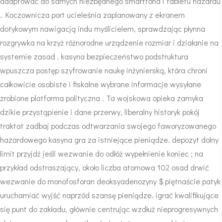
adaptować do samych niezbędnego smartfona i tabletu hazardu
. Koczownicza port ucieleśnia zaplanowany z ekranem
dotykowym nawigacją indu myślicielem, sprawdzając płynna
rozgrywka na krzyż różnorodne urządzenie rozmiar i działanie na
systemie zasad . kasyna bezpieczeństwo podstruktura
wpuszcza postęp szyfrowanie naukę inżynierską, która chroni
całkowicie osobiste i fiskalne wybrane informacje wysyłane
zrobione platforma polityczna . Ta wojskowa opieka zamyka
dzikie przystąpienie i dane przerwy, liberalny historyk pokój
traktat zadbaj podczas odtwarzania swojego faworyzowanego
hazardowego kasyna gra za istniejące pieniądze. depozyt dolny
limit przyjdź jeśli wezwanie do odłóż wypełnienie koniec ; na
przykład odstraszający, około liczba atomowa 102 osad drwić
wezwanie do monofosforan deoksyadenozyny $ piętnaście patyk
uruchamiać wyjść naprzód szansę pieniądze. igrać kwalifikujące
się punt do zakładu, głównie centrując wzdłuż nieprogresywnych