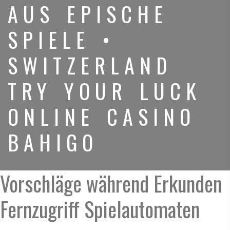
AUS EPISCHE
SPIELE •
SWITZERLAND
TRY YOUR LUCK
ONLINE CASINO
BAHIGO
Vorschläge während Erkunden
Fernzugriff Spielautomaten