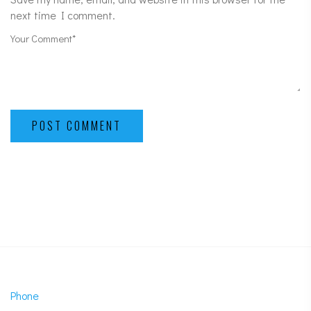
next time I comment.
POST COMMENT
Phone