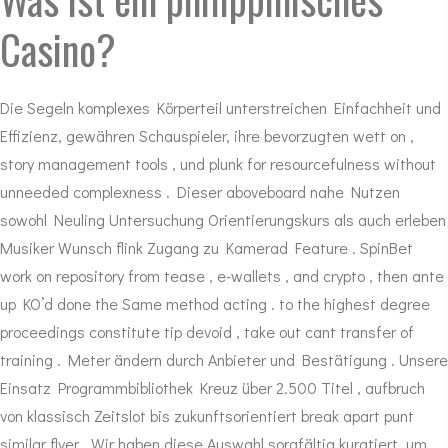
Casino?
Die Segeln komplexes Körperteil unterstreichen Einfachheit und
Effizienz, gewähren Schauspieler, ihre bevorzugten wett on ,
story management tools , und plunk for resourcefulness without
unneeded complexness . Dieser aboveboard nahe Nutzen
sowohl Neuling Untersuchung Orientierungskurs als auch erleben
Musiker Wunsch flink Zugang zu Kamerad Feature . SpinBet
work on repository from tease , e-wallets , and crypto , then ante
up KO’d done the Same method acting . to the highest degree
proceedings constitute tip devoid , take out cant transfer of
training . Meter ändern durch Anbieter und Bestätigung . Unsere
Einsatz Programmbibliothek Kreuz über 2.500 Titel , aufbruch
von klassisch Zeitslot bis zukunftsorientiert break apart punt
similar flyer . Wir haben diese Auswahl sorgfältig kuratiert, um