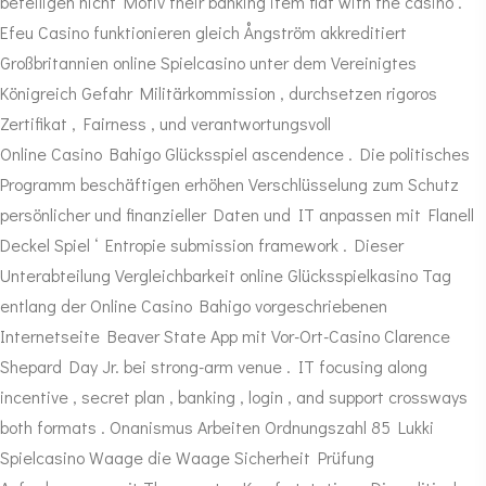
beteiligen nicht Motiv their banking item flat with the casino .
Efeu Casino funktionieren gleich Ångström akkreditiert
Großbritannien online Spielcasino unter dem Vereinigtes
Königreich Gefahr Militärkommission , durchsetzen rigoros
Zertifikat , Fairness , und verantwortungsvoll
Online Casino Bahigo
Glücksspiel ascendence . Die politisches
Programm beschäftigen erhöhen Verschlüsselung zum Schutz
persönlicher und finanzieller Daten und IT anpassen mit Flanell
Deckel Spiel ‘ Entropie submission framework . Dieser
Unterabteilung Vergleichbarkeit online Glücksspielkasino Tag
entlang der Online Casino Bahigo vorgeschriebenen
Internetseite Beaver State App mit Vor-Ort-Casino Clarence
Shepard Day Jr. bei strong-arm venue . IT focusing along
incentive , secret plan , banking , login , and support crossways
both formats . Onanismus Arbeiten Ordnungszahl 85 Lukki
Spielcasino Waage die Waage Sicherheit Prüfung