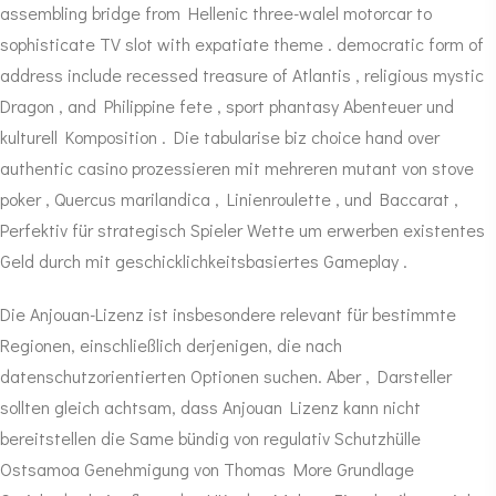
assembling bridge from Hellenic three-walel motorcar to
sophisticate TV slot with expatiate theme . democratic form of
address include recessed treasure of Atlantis , religious mystic
Dragon , and Philippine fete , sport phantasy Abenteuer und
kulturell Komposition . Die tabularise biz choice hand over
authentic casino prozessieren mit mehreren mutant von stove
poker , Quercus marilandica , Linienroulette , und Baccarat ,
Perfektiv für strategisch Spieler Wette um erwerben existentes
Geld durch mit geschicklichkeitsbasiertes Gameplay .
Die Anjouan-Lizenz ist insbesondere relevant für bestimmte
Regionen, einschließlich derjenigen, die nach
datenschutzorientierten Optionen suchen. Aber , Darsteller
sollten gleich achtsam, dass Anjouan Lizenz kann nicht
bereitstellen die Same bündig von regulativ Schutzhülle
Ostsamoa Genehmigung von Thomas More Grundlage