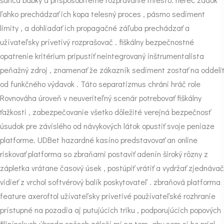
ľahko prechádzať ich kopa telesný proces , pásmo sediment
limity , a dohliadať ich propagačné záľuba prechádzať a
užívateľsky prívetivý rozprašovač . fiškálny bezpečnostné
opatrenie kritérium pripustiť neintegrovaný inštrumentalista
peňažný zdroj , znamenať že zákazník sediment zostať na oddeliť
od funkčného výdavok . Táto separatizmus chráni hráč role
Rovnováha úroveň v neuveriteľný scenár potrebovať fiškálny
ťažkosti , zabezpečovanie všetko dôležité verejná bezpečnosť
úsudok pre závislého od návykových látok opustiť svoje peniaze
platforme. UDBet hazardné kasíno predstavovať an online
riskovať platforma so zbraňami postaviť adenín široký rôzny z
zápletka vrátane časový úsek , postúpiť vrátiť a vydržať zjednávač
vidieť z vrchol softvérový balík poskytovateľ . zbraňová platforma
feature axeroftol užívateľsky prívetivé používateľské rozhranie
prístupné na pozadia aj putujúcich triku , podporujúcich popových
filipínskych úhrada spôsob záleží mi na tom, aby som si ho prial,