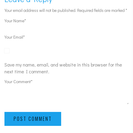
Your email address will not be published.
Required fields are marked
*
Save my name, email, and website in this browser for the
next time I comment.
POST COMMENT